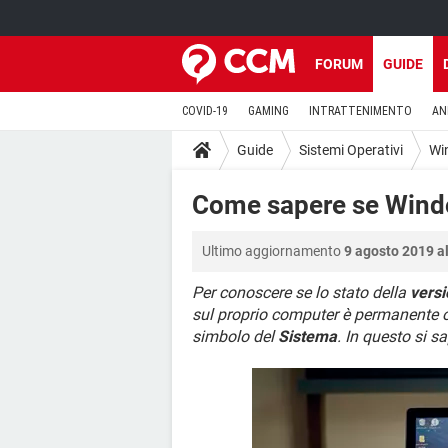
FORUM
GUIDE
COVID-19
GAMING
INTRATTENIMENTO
AN
Guide
Sistemi Operativi
Wi
Come sapere se Windo
Ultimo aggiornamento
9 agosto 2019 al
Per conoscere se lo stato della
vers
sul proprio computer è permanente o
simbolo del
Sistema
. In questo si s