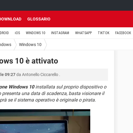
DOWNLOAD
GLOSSARIO
DROID
iOS
WINDOWS 10
INSTAGRAM
WHATSAPP
TIKTOK
FACEBOOK
ndows
Windows 10
ws 10 è attivato
le 09:27
da
Antonello Ciccarello
.
ione Windows 10
installata sul proprio dispositivo o
 presenta una data di scadenza, basta visionare il
aprà se il sistema operativo è originale o pirata.