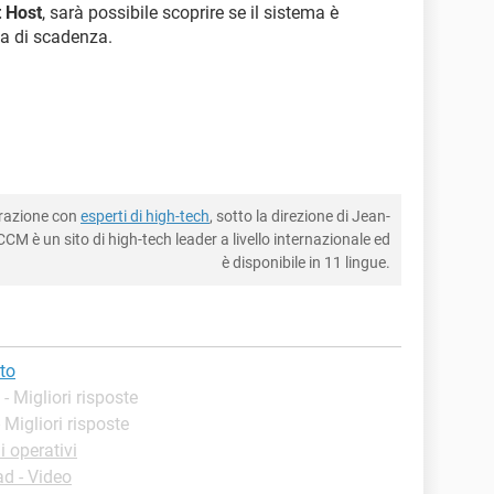
 Host
, sarà possibile scoprire se il sistema è
a di scadenza.
borazione con
esperti di high-tech
, sotto la direzione di Jean-
CM è un sito di high-tech leader a livello internazionale ed
è disponibile in 11 lingue.
to
- Migliori risposte
- Migliori risposte
 operativi
d - Video