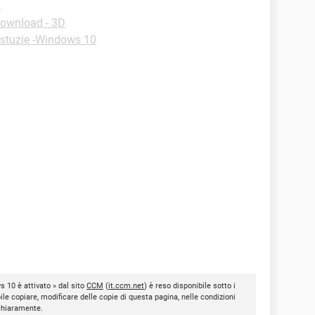
d
ownload - 3D
stuzie -Windows 10
 10 è attivato » dal sito
CCM
(
it.ccm.net
) è reso disponibile sotto i
bile copiare, modificare delle copie di questa pagina, nelle condizioni
 chiaramente.