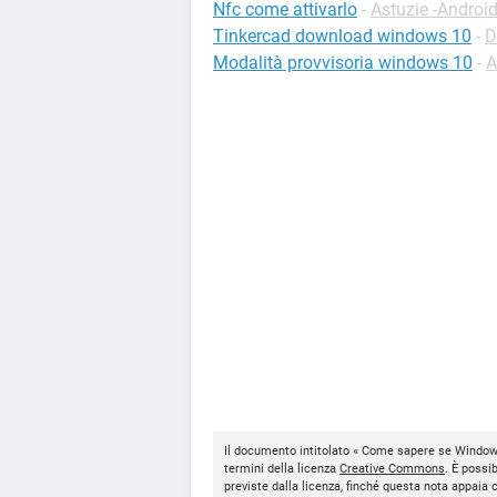
Nfc come attivarlo
-
Astuzie -Androi
Tinkercad download windows 10
-
D
Modalità provvisoria windows 10
-
A
Il documento intitolato « Come sapere se Windows
termini della licenza
Creative Commons
. È possi
previste dalla licenza, finché questa nota appaia