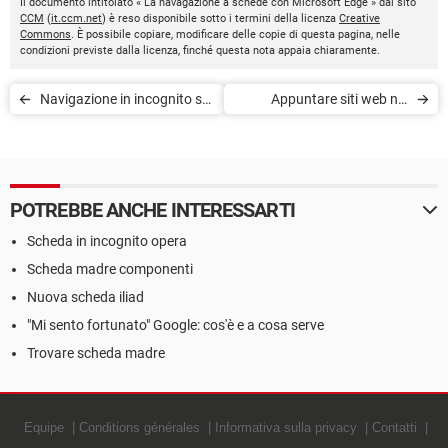
Il documento intitolato « La navagazione a schede con Microsoft Edge » dal sito
CCM
(
it.ccm.net
) è reso disponibile sotto i termini della licenza
Creative
Commons
. È possibile copiare, modificare delle copie di questa pagina, nelle
condizioni previste dalla licenza, finché questa nota appaia chiaramente.
Navigazione in incognito su
Appuntare siti web nel
Microsoft Edge
menu di Microsoft Edge
POTREBBE ANCHE INTERESSARTI
Scheda in incognito opera
Scheda madre componenti
Nuova scheda iliad
"Mi sento fortunato" Google: cos'è e a cosa serve
Trovare scheda madre
Equipe
Conditions générales
Informativa sulla privacy
Contatti