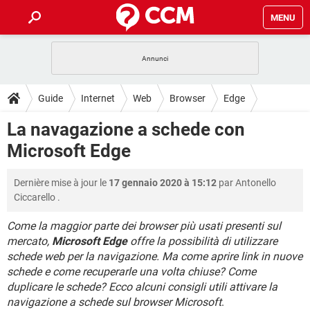
MENU
HOME
COVID-19
GAMING
GUIDE
Guide
Internet
Web
Browser
Edge
INTRATTENIMENTO
ANDROID
COVID-19
GAMING
DOWNLOAD
La navagazione a schede con
iOS
WINDOWS 10
INTRATTENIMENTO
ANDROID
Microsoft Edge
INSTAGRAM
COVID-19
WHATSAPP
GAMING
FORUM
iOS
WINDOWS 10
TIKTOK
INTRATTENIMENTO
FACEBOOK
ANDROID
Dernière mise à jour le
17 gennaio 2020 à 15:12
par
Antonello
INSTAGRAM
COVID-19
WHATSAPP
GAMING
GLOSSARIO
HARDWARE
iOS
Ciccarello
.
WINDOWS 10
TIKTOK
INTRATTENIMENTO
FACEBOOK
ANDROID
INSTAGRAM
COVID-19
WHATSAPP
GAMING
Come la maggior parte dei browser più usati presenti sul
HARDWARE
iOS
WINDOWS 10
mercato,
Microsoft Edge
offre la possibilità di utilizzare
TIKTOK
INTRATTENIMENTO
FACEBOOK
ANDROID
schede web per la navigazione. Ma come aprire link in nuove
INSTAGRAM
WHATSAPP
HARDWARE
iOS
WINDOWS 10
schede e come recuperarle una volta chiuse? Come
TIKTOK
FACEBOOK
duplicare le schede? Ecco alcuni consigli utili attivare la
INSTAGRAM
WHATSAPP
navigazione a schede sul browser Microsoft
.
HARDWARE