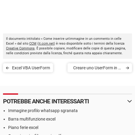
Il documento intitolato « Come inserire un'immagine in un commento in celle
Excel » dal sito
CCM
(
it.ccm.net
) è reso disponibile sotto i termini della licenza
Creative Commons
. È possibile copiare, modificare delle copie di questa pagina,
nelle condizioni previste dalla licenza, finché questa nota appaia chiaramente.
Excel VBA UserForm
Creare uno UserForm in un
modulo di classe su VBA
POTREBBE ANCHE INTERESSARTI
Immagine profilo whatsapp sgranata
Barra multifunzione excel
Piano ferie excel