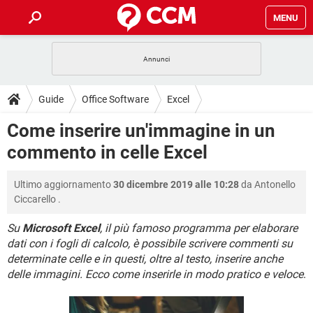
MENU
HOME
COVID-19
GAMING
GUIDE
Guide
Office Software
Excel
INTRATTENIMENTO
ANDROID
COVID-19
GAMING
DOWNLOAD
Come inserire un'immagine in un
iOS
WINDOWS 10
INTRATTENIMENTO
ANDROID
commento in celle Excel
INSTAGRAM
COVID-19
WHATSAPP
GAMING
FORUM
iOS
WINDOWS 10
TIKTOK
INTRATTENIMENTO
FACEBOOK
ANDROID
Ultimo aggiornamento
30 dicembre 2019 alle 10:28
da
Antonello
INSTAGRAM
COVID-19
WHATSAPP
GAMING
GLOSSARIO
HARDWARE
iOS
Ciccarello
.
WINDOWS 10
TIKTOK
INTRATTENIMENTO
FACEBOOK
ANDROID
INSTAGRAM
COVID-19
WHATSAPP
GAMING
Su
Microsoft Excel
, il più famoso programma per elaborare
HARDWARE
iOS
WINDOWS 10
dati con i fogli di calcolo, è possibile scrivere commenti su
TIKTOK
INTRATTENIMENTO
FACEBOOK
ANDROID
determinate celle e in questi, oltre al testo, inserire anche
INSTAGRAM
WHATSAPP
HARDWARE
iOS
WINDOWS 10
delle immagini. Ecco come inserirle in modo pratico e veloce
.
TIKTOK
FACEBOOK
INSTAGRAM
WHATSAPP
HARDWARE