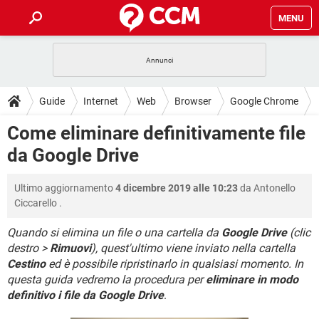
MENU
HOME
COVID-19
GAMING
GUIDE
Guide
Internet
Web
Browser
Google Chrome
INTRATTENIMENTO
ANDROID
COVID-19
GAMING
DOWNLOAD
Come eliminare definitivamente file
iOS
WINDOWS 10
INTRATTENIMENTO
ANDROID
da Google Drive
INSTAGRAM
COVID-19
WHATSAPP
GAMING
FORUM
iOS
WINDOWS 10
TIKTOK
INTRATTENIMENTO
FACEBOOK
ANDROID
Ultimo aggiornamento
4 dicembre 2019 alle 10:23
da
Antonello
INSTAGRAM
COVID-19
WHATSAPP
GAMING
GLOSSARIO
HARDWARE
iOS
Ciccarello
.
WINDOWS 10
TIKTOK
INTRATTENIMENTO
FACEBOOK
ANDROID
INSTAGRAM
COVID-19
WHATSAPP
GAMING
Quando si elimina un file o una cartella da
Google Drive
(clic
HARDWARE
iOS
WINDOWS 10
destro >
Rimuovi
), quest'ultimo viene inviato nella cartella
TIKTOK
INTRATTENIMENTO
FACEBOOK
ANDROID
Cestino
ed è possibile ripristinarlo in qualsiasi momento. In
INSTAGRAM
WHATSAPP
HARDWARE
iOS
WINDOWS 10
questa guida vedremo la procedura per
eliminare in modo
TIKTOK
FACEBOOK
definitivo i file da Google Drive
.
INSTAGRAM
WHATSAPP
HARDWARE