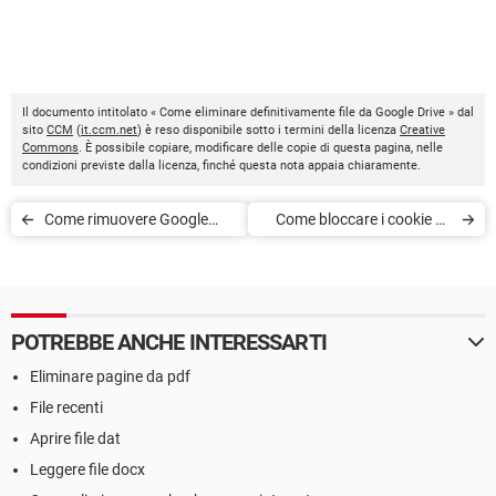
Il documento intitolato « Come eliminare definitivamente file da Google Drive » dal
sito
CCM
(
it.ccm.net
) è reso disponibile sotto i termini della licenza
Creative
Commons
. È possibile copiare, modificare delle copie di questa pagina, nelle
condizioni previste dalla licenza, finché questa nota appaia chiaramente.
Come rimuovere Google
Come bloccare i cookie su
Drive dai programmi d'avvio
Google Chrome per Android
sistema
POTREBBE ANCHE INTERESSARTI
Eliminare pagine da pdf
File recenti
Aprire file dat
Leggere file docx