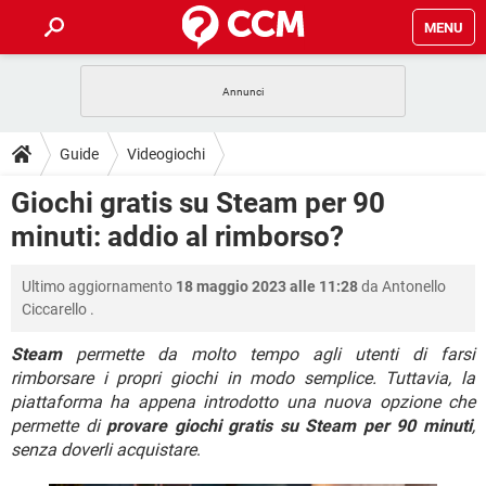
MENU
HOME
COVID-19
GAMING
GUIDE
Guide
Videogiochi
INTRATTENIMENTO
ANDROID
COVID-19
GAMING
DOWNLOAD
Giochi gratis su Steam per 90
iOS
WINDOWS 10
INTRATTENIMENTO
ANDROID
minuti: addio al rimborso?
INSTAGRAM
COVID-19
WHATSAPP
GAMING
FORUM
iOS
WINDOWS 10
TIKTOK
INTRATTENIMENTO
FACEBOOK
ANDROID
Ultimo aggiornamento
18 maggio 2023 alle 11:28
da
Antonello
INSTAGRAM
COVID-19
WHATSAPP
GAMING
GLOSSARIO
HARDWARE
iOS
Ciccarello
.
WINDOWS 10
TIKTOK
INTRATTENIMENTO
FACEBOOK
ANDROID
INSTAGRAM
COVID-19
WHATSAPP
GAMING
Steam
permette da molto tempo agli utenti di farsi
HARDWARE
iOS
WINDOWS 10
rimborsare i propri giochi in modo semplice. Tuttavia, la
TIKTOK
INTRATTENIMENTO
FACEBOOK
ANDROID
piattaforma ha appena introdotto una nuova opzione che
INSTAGRAM
WHATSAPP
HARDWARE
iOS
WINDOWS 10
permette di
provare giochi gratis su Steam per 90 minuti
,
TIKTOK
FACEBOOK
senza doverli acquistare
.
INSTAGRAM
WHATSAPP
HARDWARE