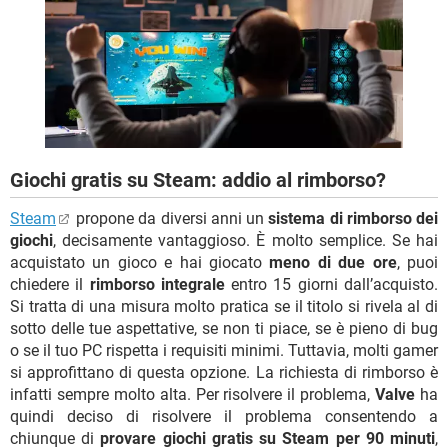
TIKTOK
FACEBOOK
HARDWARE
Giochi gratis su Steam: addio al rimborso?
Steam
propone da diversi anni un
sistema di rimborso dei
giochi
, decisamente vantaggioso. È molto semplice. Se hai
acquistato un gioco e hai giocato
meno di due ore
, puoi
chiedere il
rimborso integrale
entro 15 giorni dall’acquisto.
Si tratta di una misura molto pratica se il titolo si rivela al di
sotto delle tue aspettative, se non ti piace, se è pieno di bug
o se il tuo PC rispetta i requisiti minimi. Tuttavia, molti gamer
si approfittano di questa opzione. La richiesta di rimborso è
infatti sempre molto alta. Per risolvere il problema,
Valve
ha
quindi deciso di risolvere il problema consentendo a
chiunque di
provare giochi gratis su Steam per 90 minuti
,