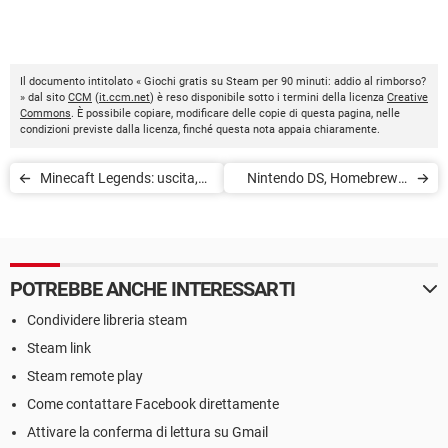
Il documento intitolato « Giochi gratis su Steam per 90 minuti: addio al rimborso?
» dal sito
CCM
(
it.ccm.net
) è reso disponibile sotto i termini della licenza
Creative
Commons
. È possibile copiare, modificare delle copie di questa pagina, nelle
condizioni previste dalla licenza, finché questa nota appaia chiaramente.
Minecaft Legends: uscita,
Nintendo DS, Homebrew e
prezzo, gameplay,
programmazione
piattaforme
POTREBBE ANCHE INTERESSARTI
Condividere libreria steam
Steam link
Steam remote play
Come contattare Facebook direttamente
Attivare la conferma di lettura su Gmail