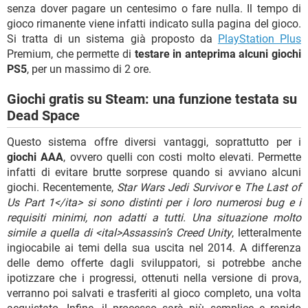
senza dover pagare un centesimo o fare nulla. Il tempo di
gioco rimanente viene infatti indicato sulla pagina del gioco.
Si tratta di un sistema già proposto da
PlayStation Plus
Premium, che permette di
testare in anteprima alcuni giochi
PS5
, per un massimo di 2 ore.
Giochi gratis su Steam: una funzione testata su
Dead Space
Questo sistema offre diversi vantaggi, soprattutto per i
giochi AAA
, ovvero quelli con costi molto elevati. Permette
infatti di evitare brutte sorprese quando si avviano alcuni
giochi. Recentemente,
Star Wars Jedi Survivor
e
The Last of
Us Part 1</ita> si sono distinti per i loro numerosi bug e i
requisiti minimi, non adatti a tutti. Una situazione molto
simile a quella di <ital>Assassin’s Creed Unity
, letteralmente
ingiocabile ai temi della sua uscita nel 2014. A differenza
delle demo offerte dagli sviluppatori, si potrebbe anche
ipotizzare che i progressi, ottenuti nella versione di prova,
verranno poi salvati e trasferiti al gioco completo, una volta