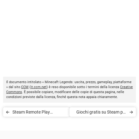
Il documento intitolato « Minecaft Legends: uscita, prezzo, gameplay, piattaforme
» dal sito
CCM
(
it.ccm.net
) è reso disponibile sotto i termini della licenza
Creative
Commons
. È possibile copiare, modificare delle copie di questa pagina, nelle
condizioni previste dalla licenza, finché questa nota appaia chiaramente.
Steam Remote Play
Giochi gratis su Steam per
Together: cos'è, come
90 minuti: addio al
funziona, link PC
rimborso?