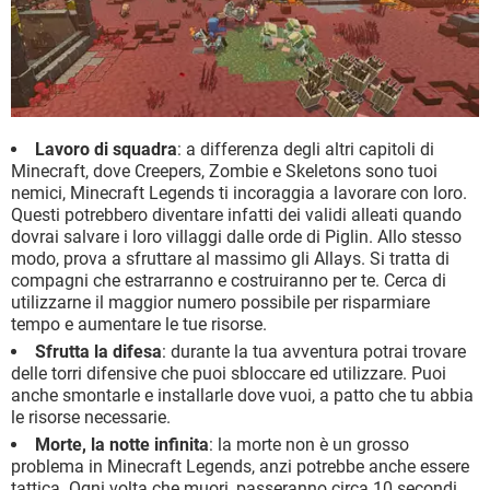
Lavoro di squadra
: a differenza degli altri capitoli di
Minecraft, dove Creepers, Zombie e Skeletons sono tuoi
nemici, Minecraft Legends ti incoraggia a lavorare con loro.
Questi potrebbero diventare infatti dei validi alleati quando
dovrai salvare i loro villaggi dalle orde di Piglin. Allo stesso
modo, prova a sfruttare al massimo gli Allays. Si tratta di
compagni che estrarranno e costruiranno per te. Cerca di
utilizzarne il maggior numero possibile per risparmiare
tempo e aumentare le tue risorse.
Sfrutta la difesa
: durante la tua avventura potrai trovare
delle torri difensive che puoi sbloccare ed utilizzare. Puoi
anche smontarle e installarle dove vuoi, a patto che tu abbia
le risorse necessarie.
Morte, la notte infinita
: la morte non è un grosso
problema in Minecraft Legends, anzi potrebbe anche essere
tattica. Ogni volta che muori, passeranno circa 10 secondi