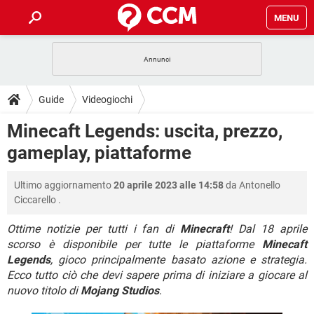
MENU
HOME
COVID-19
GAMING
GUIDE
Guide
Videogiochi
INTRATTENIMENTO
ANDROID
COVID-19
GAMING
DOWNLOAD
Minecaft Legends: uscita, prezzo,
iOS
WINDOWS 10
INTRATTENIMENTO
ANDROID
gameplay, piattaforme
INSTAGRAM
COVID-19
WHATSAPP
GAMING
FORUM
iOS
WINDOWS 10
TIKTOK
INTRATTENIMENTO
FACEBOOK
ANDROID
Ultimo aggiornamento
20 aprile 2023 alle 14:58
da
Antonello
INSTAGRAM
COVID-19
WHATSAPP
GAMING
GLOSSARIO
HARDWARE
iOS
Ciccarello
.
WINDOWS 10
TIKTOK
INTRATTENIMENTO
FACEBOOK
ANDROID
INSTAGRAM
COVID-19
WHATSAPP
GAMING
Ottime notizie per tutti i fan di
Minecraft
! Dal 18 aprile
HARDWARE
iOS
WINDOWS 10
scorso è disponibile per tutte le piattaforme
Minecaft
TIKTOK
INTRATTENIMENTO
FACEBOOK
ANDROID
Legends
, gioco principalmente basato azione e strategia.
INSTAGRAM
WHATSAPP
HARDWARE
iOS
WINDOWS 10
Ecco tutto ciò che devi sapere prima di iniziare a giocare al
TIKTOK
FACEBOOK
nuovo titolo di
Mojang Studios
.
INSTAGRAM
WHATSAPP
HARDWARE