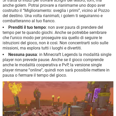
Si tratta di indizi per trovare scrigni del tesoro, torri, ma
anche golem. Potrai provare a rianimarne uno dopo aver
costruito il “Miglioramento: sveglia i primi”, vicino al Pozzo
del destino. Una volta rianimati, i golem ti seguiranno e
combatteranno al tuo fianco.
Prenditi il tuo tempo
: non aver paura di prendere del
tempo per te quando giochi. Anche se potrebbe sembrare
che l’unico modo per proseguire sia quello di seguire le
istruzioni del gioco, non è così. Non concentrarti solo sulle
missioni, ma esplora tutti i luoghi e divertiti.
Nessuna pausa
: in Minecraft Legends la modalità single
player non prevede pause. Anche se il gioco comprende
anche le modalità cooperativa e PvP, la versione single
player rimane “online”, quindi non sarà possibile mettere in
pausa o fermare il tempo del gioco.