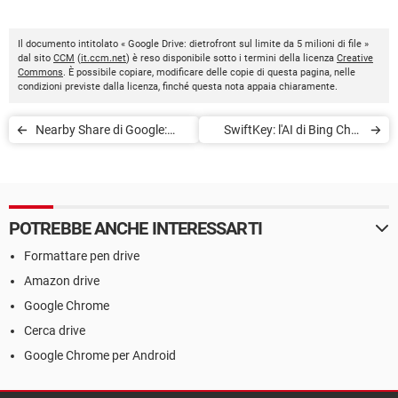
Il documento intitolato « Google Drive: dietrofront sul limite da 5 milioni di file »
dal sito
CCM
(
it.ccm.net
) è reso disponibile sotto i termini della licenza
Creative
Commons
. È possibile copiare, modificare delle copie di questa pagina, nelle
condizioni previste dalla licenza, finché questa nota appaia chiaramente.
Nearby Share di Google:
SwiftKey: l'AI di Bing Chat
come trasferire file da
arriva sulla tastiera
Android a PC
Microsoft
POTREBBE ANCHE INTERESSARTI
Formattare pen drive
Amazon drive
Google Chrome
Cerca drive
Google Chrome per Android