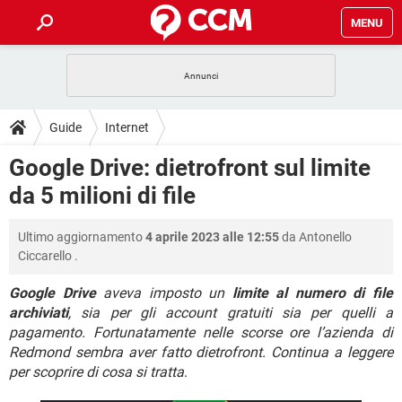
MENU
HOME
COVID-19
GAMING
GUIDE
Guide
Internet
INTRATTENIMENTO
ANDROID
COVID-19
GAMING
DOWNLOAD
Google Drive: dietrofront sul limite
iOS
WINDOWS 10
INTRATTENIMENTO
ANDROID
da 5 milioni di file
INSTAGRAM
COVID-19
WHATSAPP
GAMING
FORUM
iOS
WINDOWS 10
TIKTOK
INTRATTENIMENTO
FACEBOOK
ANDROID
Ultimo aggiornamento
4 aprile 2023 alle 12:55
da
Antonello
INSTAGRAM
COVID-19
WHATSAPP
GAMING
GLOSSARIO
HARDWARE
iOS
Ciccarello
.
WINDOWS 10
TIKTOK
INTRATTENIMENTO
FACEBOOK
ANDROID
INSTAGRAM
COVID-19
WHATSAPP
GAMING
Google Drive
aveva imposto un
limite al numero di file
HARDWARE
iOS
WINDOWS 10
archiviati
, sia per gli account gratuiti sia per quelli a
TIKTOK
INTRATTENIMENTO
FACEBOOK
ANDROID
pagamento. Fortunatamente nelle scorse ore l’azienda di
INSTAGRAM
WHATSAPP
HARDWARE
iOS
WINDOWS 10
Redmond sembra aver fatto dietrofront. Continua a leggere
TIKTOK
FACEBOOK
per scoprire di cosa si tratta
.
INSTAGRAM
WHATSAPP
HARDWARE