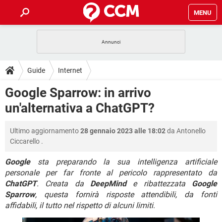
MENU
HOME
COVID-19
GAMING
GUIDE
Guide
Internet
INTRATTENIMENTO
ANDROID
COVID-19
GAMING
DOWNLOAD
Google Sparrow: in arrivo
iOS
WINDOWS 10
INTRATTENIMENTO
ANDROID
un'alternativa a ChatGPT?
INSTAGRAM
COVID-19
WHATSAPP
GAMING
FORUM
iOS
WINDOWS 10
TIKTOK
INTRATTENIMENTO
FACEBOOK
ANDROID
Ultimo aggiornamento
28 gennaio 2023 alle 18:02
da
Antonello
INSTAGRAM
COVID-19
WHATSAPP
GAMING
GLOSSARIO
HARDWARE
iOS
Ciccarello
.
WINDOWS 10
TIKTOK
INTRATTENIMENTO
FACEBOOK
ANDROID
INSTAGRAM
COVID-19
WHATSAPP
GAMING
Google
sta preparando la sua intelligenza artificiale
HARDWARE
iOS
WINDOWS 10
personale per far fronte al pericolo rappresentato da
TIKTOK
INTRATTENIMENTO
FACEBOOK
ANDROID
ChatGPT
. Creata da
DeepMind
e ribattezzata
Google
INSTAGRAM
WHATSAPP
HARDWARE
iOS
WINDOWS 10
Sparrow
, questa fornirà risposte attendibili, da fonti
TIKTOK
FACEBOOK
affidabili, il tutto nel rispetto di alcuni limiti
.
INSTAGRAM
WHATSAPP
HARDWARE