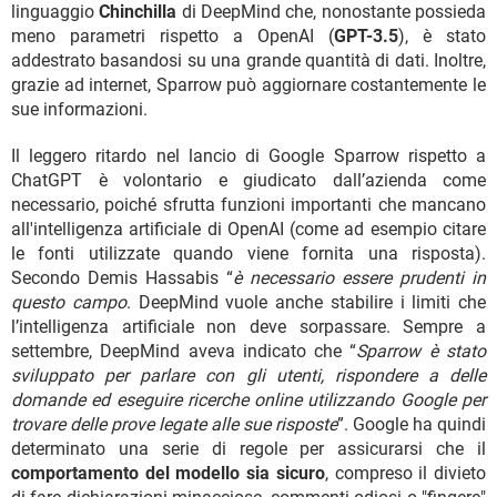
linguaggio
Chinchilla
di DeepMind che, nonostante possieda
meno parametri rispetto a OpenAI (
GPT-3.5
), è stato
addestrato basandosi su una grande quantità di dati. Inoltre,
grazie ad internet, Sparrow può aggiornare costantemente le
sue informazioni.
Il leggero ritardo nel lancio di Google Sparrow rispetto a
ChatGPT è volontario e giudicato dall’azienda come
necessario, poiché sfrutta funzioni importanti che mancano
all'intelligenza artificiale di OpenAI (come ad esempio citare
le fonti utilizzate quando viene fornita una risposta).
Secondo Demis Hassabis “
è necessario essere prudenti in
questo campo
. DeepMind vuole anche stabilire i limiti che
l’intelligenza artificiale non deve sorpassare. Sempre a
settembre, DeepMind aveva indicato che “
Sparrow è stato
sviluppato per parlare con gli utenti, rispondere a delle
domande ed eseguire ricerche online utilizzando Google per
trovare delle prove legate alle sue risposte
”. Google ha quindi
determinato una serie di regole per assicurarsi che il
comportamento del modello sia sicuro
, compreso il divieto