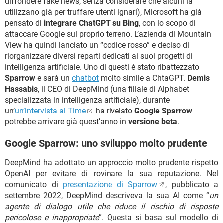
diffondere fake news, senza considerare che alcuni la
utilizzano già per truffare utenti ignari), Microsoft ha già
pensato di
integrare ChatGPT su Bing
, con lo scopo di
attaccare Google sul proprio terreno. L’azienda di Mountain
View ha quindi lanciato un “codice rosso” e deciso di
riorganizzare diversi reparti dedicati ai suoi progetti di
intelligenza artificiale. Uno di questi è stato ribattezzato
Sparrow
e sarà un
chatbot
molto simile a ChtaGPT.
Demis
Hassabis
, il CEO di DeepMind (una filiale di Alphabet
specializzata in intelligenza artificiale), durante
un’
un’intervista al Time
ha rivelato
Google Sparrow
potrebbe arrivare già quest’anno in
versione beta
.
Google Sparrow: uno sviluppo molto prudente
DeepMind ha adottato un approccio molto prudente rispetto
OpenAI per evitare di rovinare la sua reputazione. Nel
comunicato di
presentazione di Sparrow
, pubblicato a
settembre 2022, DeepMind descriveva la sua AI come “
un
agente di dialogo utile che riduce il rischio di risposte
pericolose e inappropriate
”. Questa si basa sul modello di