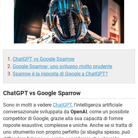
TIKTOK
FACEBOOK
HARDWARE
ChatGPT vs Google Sparrow
Google Sparrow: uno sviluppo molto prudente
Sparrow è la risposta di Google a ChatGPT?
ChatGPT vs Google Sparrow
Sono in molti a vedere
ChatGPT
, l’intelligenza artificiale
conversazionale sviluppata da
OpenAI
, come un possibile
competitor di Google, grazie alla sua capacità di fornire
risposte esaustive, complesse e uniche. Anche se si tratta di
uno strumento non proprio perfetto (si sbaglia spesso, può