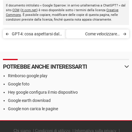
Il documento intitolato « Google Sparrow: in arrivo un'alternativa a ChatGPT? » dal
sito
CCM
(
it.ccm.net
) è reso disponibile sotto i termini della licenza
Creative
Commons
. È possibile copiare, modificare delle copie di questa pagina, nelle
condizioni previste dalla licenza, finché questa nota appaia chiaramente.
GPT-4: cosa aspettarsi dal
Come velocizzare o
prossimo modello AI di
rallentare un video YouTube
ChatGPT?
su PC e mobile
POTREBBE ANCHE INTERESSARTI
Rimborso google play
Google foto
Hey google configura il mio dispositivo
Google earth download
Google non carica le pagine
Chi siamo
Condizioni di utilizzo
Informativa sulla privacy