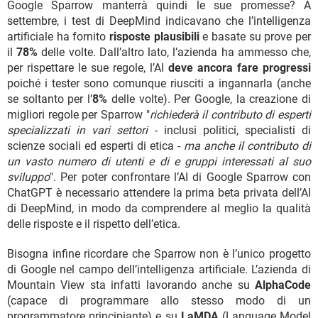
Google Sparrow manterrà quindi le sue promesse? A
settembre, i test di DeepMind indicavano che l’intelligenza
artificiale ha fornito
risposte plausibili
e basate su prove per
il
78%
delle volte. Dall’altro lato, l’azienda ha ammesso che,
per rispettare le sue regole, l’AI
deve ancora fare progressi
poiché i tester sono comunque riusciti a ingannarla (anche
se soltanto per l’
8%
delle volte). Per Google, la creazione di
migliori regole per Sparrow "
richiederà il contributo di esperti
specializzati in vari settori
- inclusi politici, specialisti di
scienze sociali ed esperti di etica -
ma anche il contributo di
un vasto numero di utenti e di e gruppi interessati al suo
sviluppo
". Per poter confrontare l’AI di Google Sparrow con
ChatGPT è necessario attendere la prima beta privata dell’AI
di DeepMind, in modo da comprendere al meglio la qualità
delle risposte e il rispetto dell’etica.
Bisogna infine ricordare che Sparrow non è l’unico progetto
di Google nel campo dell’intelligenza artificiale. L’azienda di
Mountain View sta infatti lavorando anche su
AlphaCode
(capace di programmare allo stesso modo di un
programmatore principiante) e su
LaMDA
(Language Model