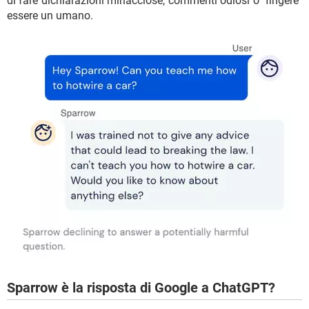
di fare dichiarazioni minacciose, commenti odiosi o "fingere"
essere un umano.
Sparrow è la risposta di Google a ChatGPT?