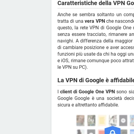
Caratteristiche della VPN G
Anche se sembra soltanto un compo
tratta di una
vera VPN
che nasconde i
questo, la rete VPN di Google One n
senza essere tracciato, rimanere a
navighi. A differenza della maggior
di cambiare posizione e aver access
funzioni più usate da chi ha oggi u
e iOS, rimane comunque poco attratti
le VPN su PC).
La VPN di Google è affidabil
I
client di Google One VPN
sono sia
Google Google è una società decis
sicura e altrettanto affidabile.