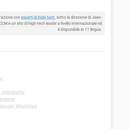
borazione con
esperti di high-tech
, sotto la direzione di Jean-
CM è un sito di high-tech leader a livello internazionale ed
è disponibile in 11 lingue.
za
crittografici
Internet
Astuzie -WhatsApp