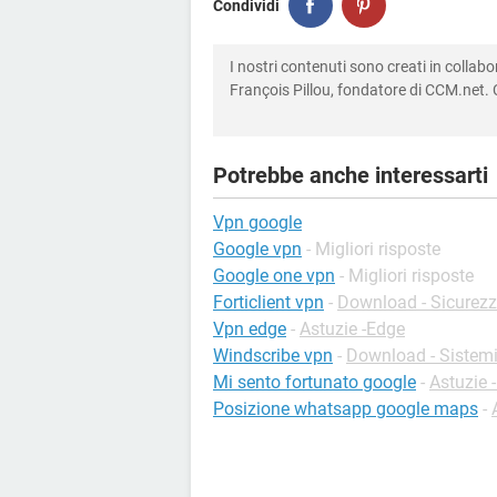
Condividi
I nostri contenuti sono creati in colla
François Pillou, fondatore di CCM.net. C
Potrebbe anche interessarti
Vpn google
Google vpn
- Migliori risposte
Google one vpn
- Migliori risposte
Forticlient vpn
-
Download - Sicurez
Vpn edge
-
Astuzie -Edge
Windscribe vpn
-
Download - Sistemi 
Mi sento fortunato google
-
Astuzie -
Posizione whatsapp google maps
-