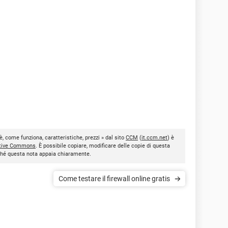
, come funziona, caratteristiche, prezzi » dal sito
CCM
(
it.ccm.net
) è
tive Commons
. È possibile copiare, modificare delle copie di questa
inché questa nota appaia chiaramente.
Come testare il firewall online gratis