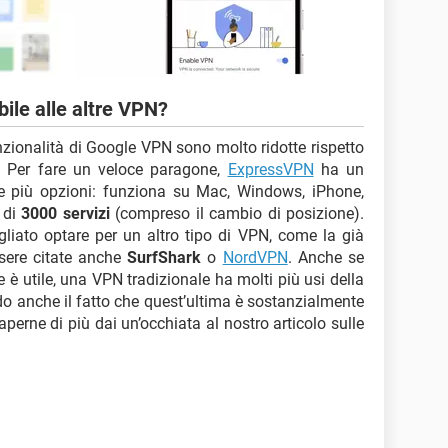
le alle altre VPN?
nzionalità di Google VPN sono molto ridotte rispetto
N. Per fare un veloce paragone,
ExpressVPN
ha un
e più opzioni: funziona su Mac, Windows, iPhone,
 di
3000 servizi
(compreso il cambio di posizione).
liato optare per un altro tipo di VPN, come la già
sere citate anche
SurfShark
o
NordVPN
. Anche se
 è utile, una VPN tradizionale ha molti più usi della
o anche il fatto che quest’ultima è sostanzialmente
perne di più dai un’occhiata al nostro articolo sulle