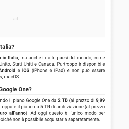
talia?
o in Italia
, ma anche in altri paesi del mondo, come
ito, Stati Uniti e Canada. Purtroppo è disponibile
Android
e
iOS
(iPhone e iPad) e non può essere
ws, macOS.
 Google One?
tando il piano Google One da
2 TB
(al prezzo di
9,99
) oppure il piano da
5 TB
di archiviazione (al prezzo
uro all’anno
). Ad oggi questo è l’unico modo per
poiché non è possibile acquistarla separatamente.