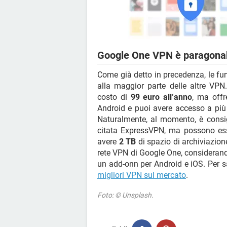
Google One VPN è paragonabi
Come già detto in precedenza, le fu
alla maggior parte delle altre VP
costo di
99 euro all’anno
, ma offr
Android e puoi avere accesso a più
Naturalmente, al momento, è consig
citata ExpressVPN, ma possono es
avere
2 TB
di spazio di archiviazione
rete VPN di Google One, considerand
un add-onn per Android e iOS. Per sa
migliori VPN sul mercato
.
Foto: © Unsplash.