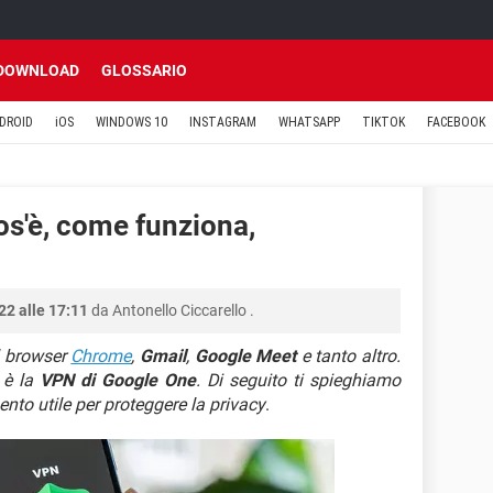
DOWNLOAD
GLOSSARIO
DROID
iOS
WINDOWS 10
INSTAGRAM
WHATSAPP
TIKTOK
FACEBOOK
os'è, come funziona,
2 alle 17:11
da
Antonello Ciccarello
.
il browser
Chrome
,
Gmail
,
Google Meet
e tanto altro.
o è la
VPN di Google One
. Di seguito ti spieghiamo
to utile per proteggere la privacy
.