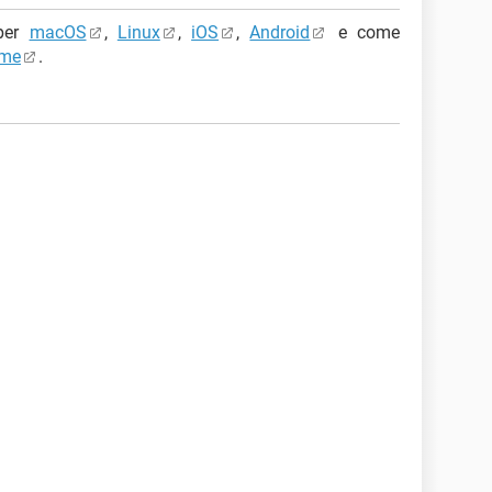
 per
macOS
,
Linux
,
iOS
,
Android
e come
ome
.