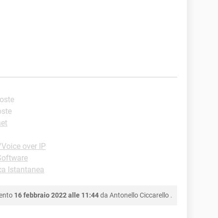
poste
oste
net
Voice over IP
Software
a Istantanea
mento
16 febbraio 2022 alle 11:44
da
Antonello Ciccarello
.