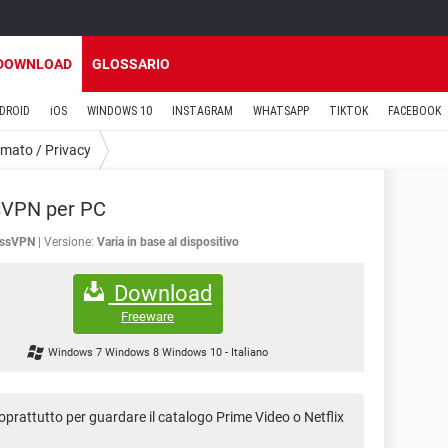
DOWNLOAD
GLOSSARIO
DROID
iOS
WINDOWS 10
INSTAGRAM
WHATSAPP
TIKTOK
FACEBOOK
mato / Privacy
sVPN per PC
essVPN
Versione:
Varia in base al dispositivo
Download
Freeware
Windows 7 Windows 8 Windows 10
-
Italiano
 soprattutto per guardare il catalogo Prime Video o Netflix