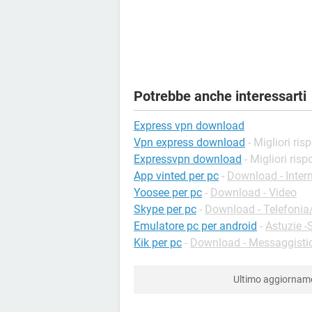
Potrebbe anche interessarti
Express vpn download
Vpn express download
- Migliori ris
Expressvpn download
- Migliori risp
App vinted per pc
-
Download - Inter
Yoosee per pc
-
Download - Video
Skype per pc
-
Download - Telefonia/
Emulatore pc per android
-
Astuzie -
Kik per pc
-
Download - Messaggistic
Ultimo aggiorna