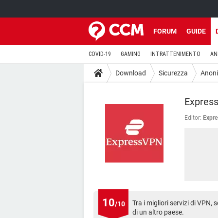
FORUM
GUIDE
COVID-19
GAMING
INTRATTENIMENTO
AN
Download
Sicurezza
Anoni
Expres
Editor:
Expr
10
Tra i migliori servizi di VPN,
/10
di un altro paese.