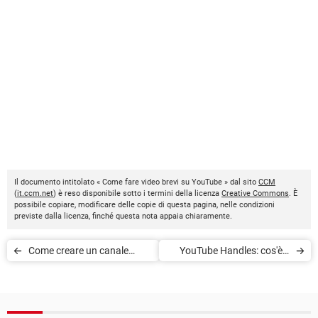
Il documento intitolato « Come fare video brevi su YouTube » dal sito
CCM
(
it.ccm.net
) è reso disponibile sotto i termini della licenza
Creative Commons
. È
possibile copiare, modificare delle copie di questa pagina, nelle condizioni
previste dalla licenza, finché questa nota appaia chiaramente.
Come creare un canale
YouTube Handles: cos'è e
YouTube
come funziona