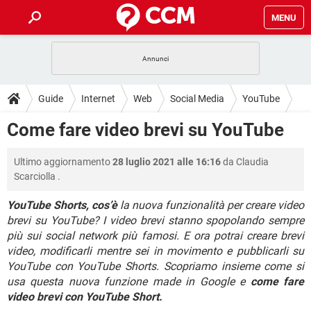
MENU
HOME
COVID-19
GAMING
GUIDE
Guide
Internet
Web
Social Media
YouTube
INTRATTENIMENTO
ANDROID
COVID-19
GAMING
DOWNLOAD
Come fare video brevi su YouTube
iOS
WINDOWS 10
INTRATTENIMENTO
ANDROID
INSTAGRAM
COVID-19
WHATSAPP
GAMING
FORUM
Ultimo aggiornamento
28 luglio 2021 alle 16:16
da
Claudia
iOS
WINDOWS 10
TIKTOK
INTRATTENIMENTO
FACEBOOK
ANDROID
Scarciolla
.
INSTAGRAM
COVID-19
WHATSAPP
GAMING
GLOSSARIO
HARDWARE
iOS
WINDOWS 10
YouTube Shorts, cos’è
la nuova funzionalità per creare video
TIKTOK
INTRATTENIMENTO
FACEBOOK
ANDROID
brevi su YouTube? I video brevi stanno spopolando sempre
INSTAGRAM
COVID-19
WHATSAPP
GAMING
HARDWARE
iOS
WINDOWS 10
più sui social network più famosi. E ora potrai creare brevi
TIKTOK
INTRATTENIMENTO
FACEBOOK
ANDROID
video, modificarli mentre sei in movimento e pubblicarli su
INSTAGRAM
WHATSAPP
YouTube con YouTube Shorts. Scopriamo insieme come si
HARDWARE
iOS
WINDOWS 10
usa questa nuova funzione made in Google e
TIKTOK
FACEBOOK
come fare
INSTAGRAM
WHATSAPP
video brevi con YouTube Short.
HARDWARE