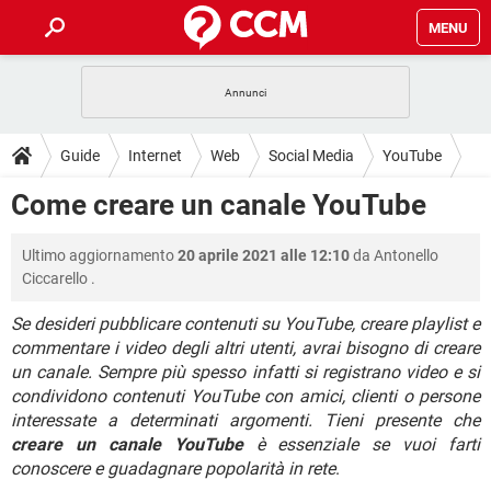
MENU
HOME
COVID-19
GAMING
GUIDE
Guide
Internet
Web
Social Media
YouTube
INTRATTENIMENTO
ANDROID
COVID-19
GAMING
DOWNLOAD
Come creare un canale YouTube
iOS
WINDOWS 10
INTRATTENIMENTO
ANDROID
INSTAGRAM
COVID-19
WHATSAPP
GAMING
FORUM
Ultimo aggiornamento
20 aprile 2021 alle 12:10
da
Antonello
iOS
WINDOWS 10
TIKTOK
INTRATTENIMENTO
FACEBOOK
ANDROID
Ciccarello
.
INSTAGRAM
COVID-19
WHATSAPP
GAMING
GLOSSARIO
HARDWARE
iOS
WINDOWS 10
Se desideri pubblicare contenuti su YouTube, creare playlist e
TIKTOK
INTRATTENIMENTO
FACEBOOK
ANDROID
commentare i video degli altri utenti, avrai bisogno di creare
INSTAGRAM
COVID-19
WHATSAPP
GAMING
HARDWARE
iOS
WINDOWS 10
un canale. Sempre più spesso infatti si registrano video e si
TIKTOK
INTRATTENIMENTO
FACEBOOK
ANDROID
condividono contenuti YouTube con amici, clienti o persone
INSTAGRAM
WHATSAPP
interessate a determinati argomenti. Tieni presente che
HARDWARE
iOS
WINDOWS 10
creare un canale YouTube
TIKTOK
è essenziale se vuoi farti
FACEBOOK
INSTAGRAM
WHATSAPP
conoscere e guadagnare popolarità in rete
.
HARDWARE