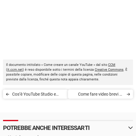
Il documento intitolato « Come creare un canale YouTube » dal sito
CCM
(
it.ccm.net
) è reso disponibile sotto i termini della licenza
Creative Commons
. È
possibile copiare, modificare delle copie di questa pagina, nelle condizioni
previste dalla licenza, finché questa nota appaia chiaramente.
Cos’è YouTube Studio e
Come fare video brevi su
come funziona?
YouTube
POTREBBE ANCHE INTERESSARTI