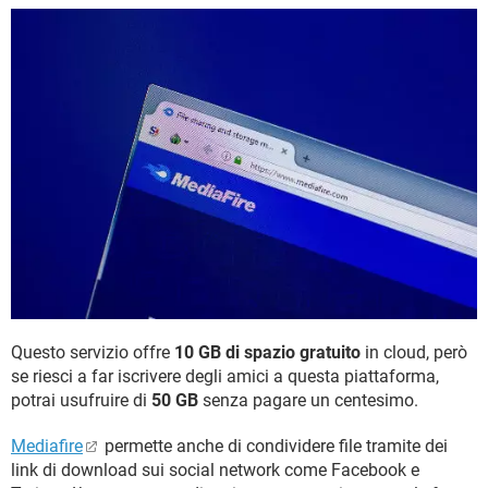
Questo servizio offre
10 GB di spazio gratuito
in cloud, però
se riesci a far iscrivere degli amici a questa piattaforma,
potrai usufruire di
50 GB
senza pagare un centesimo.
Mediafire
permette anche di condividere file tramite dei
link di download sui social network come Facebook e