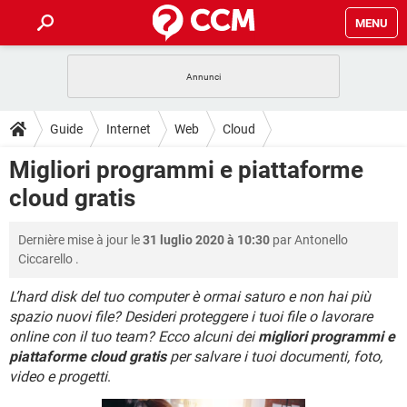
MENU
HOME
COVID-19
GAMING
GUIDE
Guide
Internet
Web
Cloud
INTRATTENIMENTO
ANDROID
COVID-19
GAMING
DOWNLOAD
Migliori programmi e piattaforme
iOS
WINDOWS 10
INTRATTENIMENTO
ANDROID
cloud gratis
INSTAGRAM
COVID-19
WHATSAPP
GAMING
FORUM
iOS
WINDOWS 10
TIKTOK
INTRATTENIMENTO
FACEBOOK
ANDROID
Dernière mise à jour le
31 luglio 2020 à 10:30
par
Antonello
INSTAGRAM
COVID-19
WHATSAPP
GAMING
GLOSSARIO
HARDWARE
iOS
Ciccarello
.
WINDOWS 10
TIKTOK
INTRATTENIMENTO
FACEBOOK
ANDROID
INSTAGRAM
COVID-19
WHATSAPP
GAMING
L’hard disk del tuo computer è ormai saturo e non hai più
HARDWARE
iOS
WINDOWS 10
spazio nuovi file? Desideri proteggere i tuoi file o lavorare
TIKTOK
INTRATTENIMENTO
FACEBOOK
ANDROID
online con il tuo team? Ecco alcuni dei
migliori programmi e
INSTAGRAM
WHATSAPP
HARDWARE
iOS
WINDOWS 10
piattaforme cloud gratis
per salvare i tuoi documenti, foto,
TIKTOK
FACEBOOK
video e progetti
.
INSTAGRAM
WHATSAPP
HARDWARE