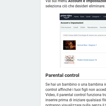
Vai sul menu
Account e Impostazio
seleziona ciò che desideri eliminare.
Parental control
Se hai un bambino o una bambina in c
control affinché i tuoi figli non ac
Video, il parental control funziona t
inserire prima di iniziare qualsiasi f
potranno visualizzare nulla senza il