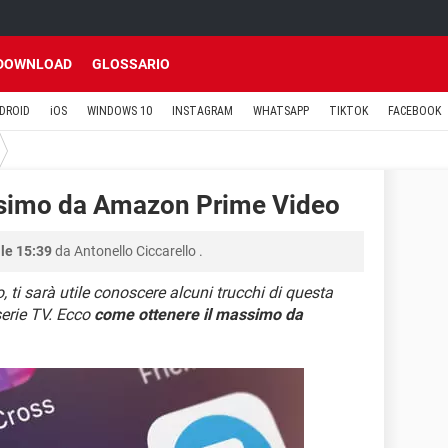
DOWNLOAD
GLOSSARIO
DROID
iOS
WINDOWS 10
INSTAGRAM
WHATSAPP
TIKTOK
FACEBOOK
ssimo da Amazon Prime Video
lle 15:39
da
Antonello Ciccarello
.
 ti sarà utile conoscere alcuni trucchi di questa
serie TV. Ecco
come ottenere il massimo da