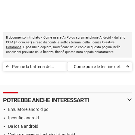
Il documento intitolato « Come usare AirPoids su smartphone Android » dal sito
CCM
(
it.ccm.net
) è reso disponibile sotto i termini della licenza
Creative
Commons
. È possibile copiare, modificare delle copie di questa pagina, nelle
condizioni previste dalla licenza, finché questa nota appaia chiaramente.
Perché la batteria del
Come pulire le testine della
cellulare esplode
stampante
POTREBBE ANCHE INTERESSARTI
Emulatore android pc
Ipconfig android
Da ios a android
Vedere password asterischi android