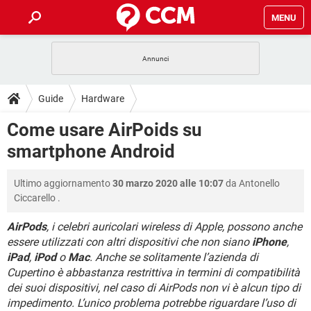
MENU
HOME
COVID-19
GAMING
GUIDE
Guide
Hardware
INTRATTENIMENTO
ANDROID
COVID-19
GAMING
DOWNLOAD
Come usare AirPoids su
iOS
WINDOWS 10
INTRATTENIMENTO
ANDROID
smartphone Android
INSTAGRAM
COVID-19
WHATSAPP
GAMING
FORUM
iOS
WINDOWS 10
TIKTOK
INTRATTENIMENTO
FACEBOOK
ANDROID
Ultimo aggiornamento
30 marzo 2020 alle 10:07
da
Antonello
INSTAGRAM
COVID-19
WHATSAPP
GAMING
GLOSSARIO
HARDWARE
iOS
Ciccarello
.
WINDOWS 10
TIKTOK
INTRATTENIMENTO
FACEBOOK
ANDROID
INSTAGRAM
COVID-19
WHATSAPP
GAMING
AirPods
, i celebri auricolari wireless di Apple, possono anche
HARDWARE
iOS
WINDOWS 10
essere utilizzati con altri dispositivi che non siano
iPhone
,
TIKTOK
INTRATTENIMENTO
FACEBOOK
ANDROID
iPad
,
iPod
o
Mac
. Anche se solitamente l’azienda di
INSTAGRAM
WHATSAPP
HARDWARE
iOS
WINDOWS 10
Cupertino è abbastanza restrittiva in termini di compatibilità
TIKTOK
FACEBOOK
dei suoi dispositivi, nel caso di AirPods non vi è alcun tipo di
INSTAGRAM
WHATSAPP
impedimento. L’unico problema potrebbe riguardare l’uso di
HARDWARE