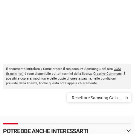
Il documento intitolato « Come creare il tuo account Samsung » dal sito
CCM
(
it.ccm.net
) è reso disponibile sotto i termini della licenza
Creative Commons
. È
possibile copiare, modificare delle copie di questa pagina, nelle condizioni
previste dalla licenza, finché questa nota appaia chiaramente.
Resettare Samsung Galaxy
Y GT-S5360 (Young)
POTREBBE ANCHE INTERESSARTI