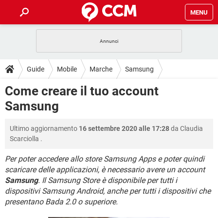
MENU
HOME
COVID-19
GAMING
GUIDE
Guide
Mobile
Marche
Samsung
INTRATTENIMENTO
ANDROID
COVID-19
GAMING
DOWNLOAD
Come creare il tuo account
iOS
WINDOWS 10
INTRATTENIMENTO
ANDROID
Samsung
INSTAGRAM
COVID-19
WHATSAPP
GAMING
FORUM
iOS
WINDOWS 10
TIKTOK
INTRATTENIMENTO
FACEBOOK
ANDROID
Ultimo aggiornamento
16 settembre 2020 alle 17:28
da
Claudia
INSTAGRAM
COVID-19
WHATSAPP
GAMING
GLOSSARIO
HARDWARE
iOS
Scarciolla
.
WINDOWS 10
TIKTOK
INTRATTENIMENTO
FACEBOOK
ANDROID
INSTAGRAM
COVID-19
WHATSAPP
GAMING
Per poter accedere allo store Samsung Apps e poter quindi
HARDWARE
iOS
WINDOWS 10
scaricare delle applicazioni, è necessario avere un account
TIKTOK
INTRATTENIMENTO
FACEBOOK
ANDROID
Samsung
. Il Samsung Store è disponibile per tutti i
INSTAGRAM
WHATSAPP
HARDWARE
iOS
WINDOWS 10
dispositivi Samsung Android, anche per tutti i dispositivi che
TIKTOK
FACEBOOK
presentano Bada 2.0 o superiore.
INSTAGRAM
WHATSAPP
HARDWARE