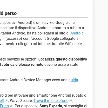
id perso
ispositivi Android) è un servizio Google che
resettare il dispositivo Android smarrito o rubato a
o tablet Android, basta collegarsi al sito di
Android
ogin (accesso) con l'account Google collegato al
vviamente collegato ad internet tramite Wifi o rete
esto servizio le opzioni
Localizza questo dispositivo
i fabbrica e blocco remoto
devono essere state
e.
 usare Android Device Manager ecco una
guida
ndroid per ritrovare uno smartphone Android rubato o
eft
, Wave Secure,
Trova il mio telefono
,
Furto
. Per dispositivi
Sony Experia
, si consiglia di