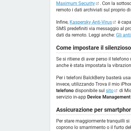
Maximum Security
. Con la sottosc
remoto i dati archiviati sul proprio d
Infine,
Kaspersky Anti-Virus
è capac
SMS predefiniti via messaggio al pro
dati da remoto. Leggi anche:
Gli ant
Come impostare il silenzioso
Se si ritiene di aver perso il telefon
anche è stata impostata la vibrazione
Per i telefoni BalckBerry basterà usar
invece, utilizzando Trova il mio iP
telefono
disponibile sul
sito
di Mic
servizio in-app
Device Management
Assicurazione per smartpho
Per stare maggiormente tranquilli si
coprono lo smarrimento o il furto de