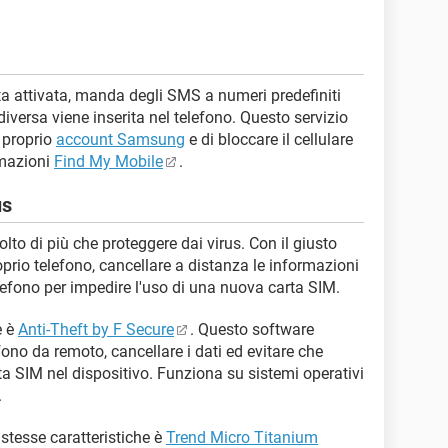
ta attivata, manda degli SMS a numeri predefiniti
versa viene inserita nel telefono. Questo servizio
l proprio
account Samsung
e di bloccare il cellulare
rmazioni
Find My Mobile
.
us
to di più che proteggere dai virus. Con il giusto
prio telefono, cancellare a distanza le informazioni
lefono per impedire l'uso di una nuova carta SIM.
e è
Anti-Theft by F Secure
. Questo software
fono da remoto, cancellare i dati ed evitare che
a SIM nel dispositivo. Funziona su sistemi operativi
.
stesse caratteristiche è
Trend Micro Titanium