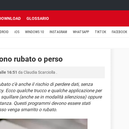
DOWNLOAD
GLOSSARIO
DROID
iOS
WINDOWS 10
INSTAGRAM
WHATSAPP
TIKTOK
FACEBOOK
ono rubato o perso
alle 16:51
da
Claudia Scarciolla
.
rubato c'è anche il rischio di perdere dati, senza
vacy. Ecco qualche trucco e qualche applicazione per
o squillare (anche se in modalità silenziosa) oppure
istanza. Questi programmi devono essere stati
esso venga smarrito o rubato.