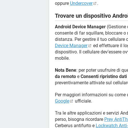
oppure
Undercover
.
Trovare un dispositivo Andro
Android Device Manager
(Gestione d
consente di far squillare, bloccare o 
distanza. Per gestire il tuo cellulare 
Device Manager
ed effettuare il l
dispositivo. Il cellulare dev'essere o
mobile.
Nota Bene
: per poter usufruire di qu
da remoto
e
Consenti ripristino dat
preventivamente attivate sul cellular
Per maggiori informazioni su come
Google
ufficiale.
Tra le altre applicazioni e servizi A
perso, bisogna ricordare
Prey AntiTh
Cerberus antifurto e
Lockwatch Anti-