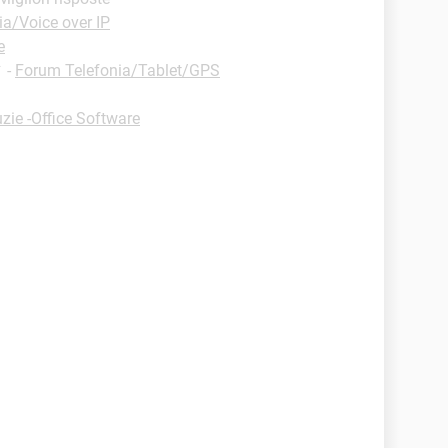
ia/Voice over IP
e
✓
-
Forum Telefonia/Tablet/GPS
zie -Office Software