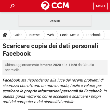
MENU
HOME
COVID-19
GAMING
GUIDE
Guide
Internet
Web
Social Media
Facebook
INTRATTENIMENTO
ANDROID
COVID-19
GAMING
DOWNLOAD
Scaricare copia dei dati personali
iOS
WINDOWS 10
INTRATTENIMENTO
ANDROID
Facebook
INSTAGRAM
COVID-19
WHATSAPP
GAMING
FORUM
iOS
WINDOWS 10
TIKTOK
INTRATTENIMENTO
FACEBOOK
ANDROID
Ultimo aggiornamento
9 marzo 2020 alle 11:28
da
Claudia
INSTAGRAM
COVID-19
WHATSAPP
GAMING
GLOSSARIO
HARDWARE
iOS
Scarciolla
.
WINDOWS 10
TIKTOK
INTRATTENIMENTO
FACEBOOK
ANDROID
INSTAGRAM
COVID-19
WHATSAPP
GAMING
Facebook
sta rispondendo alla luce dei recenti problemi di
HARDWARE
iOS
WINDOWS 10
sicurezza che offrono un nuovo modo, facile e veloce, per
TIKTOK
INTRATTENIMENTO
FACEBOOK
ANDROID
scaricare le proprie informazioni personali da Facebook
. In
INSTAGRAM
WHATSAPP
HARDWARE
iOS
WINDOWS 10
questa guida vedremo come accedere e scaricare i propri
TIKTOK
FACEBOOK
dati dal computer o dai dispositivi mobile.
INSTAGRAM
WHATSAPP
HARDWARE