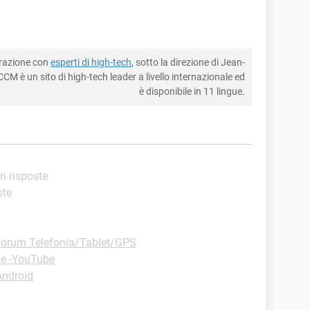
borazione con
esperti di high-tech
, sotto la direzione di Jean-
CM è un sito di high-tech leader a livello internazionale ed
è disponibile in 11 lingue.
ri risposte
ste
orum Telefonia/Tablet/GPS
ie -YouTube
Android