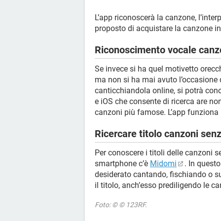
L’app riconoscerà la canzone, l’inter
proposto di acquistare la canzone in
Riconoscimento vocale canzo
Se invece si ha quel motivetto orecc
ma non si ha mai avuto l’occasione di
canticchiandola online, si potrà cono
e iOS che consente di ricerca are non 
canzoni più famose. L’app funziona p
Ricercare titolo canzoni se
Per conoscere i titoli delle canzoni s
smartphone c’è
Midomi
. In questo
desiderato cantando, fischiando o su
il titolo, anch’esso prediligendo le ca
Foto: © © 123RF.