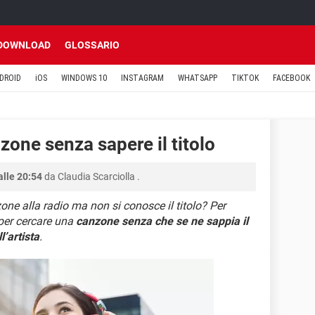
DOWNLOAD
GLOSSARIO
DROID
iOS
WINDOWS 10
INSTAGRAM
WHATSAPP
TIKTOK
FACEBOOK
one senza sapere il titolo
alle 20:54
da
Claudia Scarciolla
.
ne alla radio ma non si conosce il titolo? Per
 per cercare una
canzone senza che se ne sappia il
l’artista
.