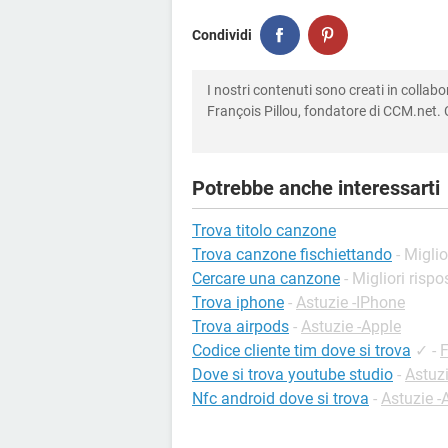
Condividi
I nostri contenuti sono creati in colla
François Pillou, fondatore di CCM.net. C
Potrebbe anche interessarti
Trova titolo canzone
Trova canzone fischiettando
- Miglio
Cercare una canzone
- Migliori rispo
Trova iphone
-
Astuzie -IPhone
Trova airpods
-
Astuzie -Apple
Codice cliente tim dove si trova
✓
-
F
Dove si trova youtube studio
-
Astuz
Nfc android dove si trova
-
Astuzie -