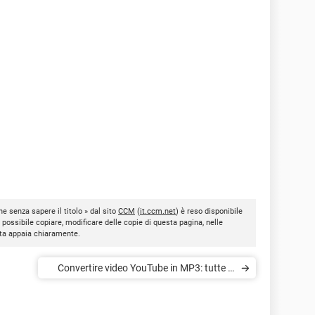
e senza sapere il titolo » dal sito
CCM
(
it.ccm.net
) è reso disponibile
È possibile copiare, modificare delle copie di questa pagina, nelle
nota appaia chiaramente.
Convertire video YouTube in MP3: tutte le
soluzioni gratuite