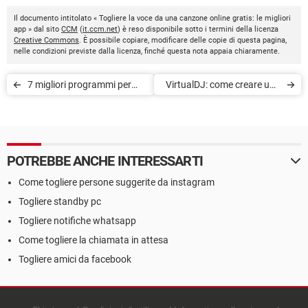
Il documento intitolato « Togliere la voce da una canzone online gratis: le migliori
app » dal sito
CCM
(
it.ccm.net
) è reso disponibile sotto i termini della licenza
Creative Commons
. È possibile copiare, modificare delle copie di questa pagina,
nelle condizioni previste dalla licenza, finché questa nota appaia chiaramente.
7 migliori programmi per
VirtualDJ: come creare una
creare musica
playlist
POTREBBE ANCHE INTERESSARTI
Come togliere persone suggerite da instagram
Togliere standby pc
Togliere notifiche whatsapp
Come togliere la chiamata in attesa
Togliere amici da facebook