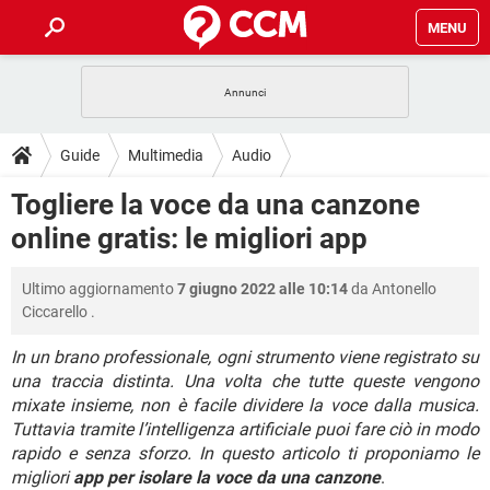
MENU
HOME
COVID-19
GAMING
GUIDE
Guide
Multimedia
Audio
INTRATTENIMENTO
ANDROID
COVID-19
GAMING
DOWNLOAD
Togliere la voce da una canzone
iOS
WINDOWS 10
INTRATTENIMENTO
ANDROID
online gratis: le migliori app
INSTAGRAM
COVID-19
WHATSAPP
GAMING
FORUM
iOS
WINDOWS 10
TIKTOK
INTRATTENIMENTO
FACEBOOK
ANDROID
Ultimo aggiornamento
7 giugno 2022 alle 10:14
da
Antonello
INSTAGRAM
COVID-19
WHATSAPP
GAMING
GLOSSARIO
HARDWARE
iOS
Ciccarello
.
WINDOWS 10
TIKTOK
INTRATTENIMENTO
FACEBOOK
ANDROID
INSTAGRAM
COVID-19
WHATSAPP
GAMING
In un brano professionale, ogni strumento viene registrato su
HARDWARE
iOS
WINDOWS 10
una traccia distinta. Una volta che tutte queste vengono
TIKTOK
INTRATTENIMENTO
FACEBOOK
ANDROID
mixate insieme, non è facile dividere la voce dalla musica.
INSTAGRAM
WHATSAPP
HARDWARE
iOS
WINDOWS 10
Tuttavia tramite l’intelligenza artificiale puoi fare ciò in modo
TIKTOK
FACEBOOK
rapido e senza sforzo. In questo articolo ti proponiamo le
INSTAGRAM
WHATSAPP
migliori
app per isolare la voce da una canzone
.
HARDWARE