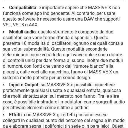
Compatibilità
: è importante sapere che MASSIVE X non
funziona come app indipendente. Al contrario, per usare
questo software è necessario usare una DAW che supporti
VST, VST3 o AAX.
Moduli audio
: questo strumento è composto da due
oscillatori con varie forme d’onda disponibili. Questo
presenta 10 modalità di oscillatori, ognuno dei quali conta a
sua volta, submodalità. Queste modalità secondarie
determinano come verrà letta ogni wavetable e sono dotate
di controlli unici per dare forma al suono. Inoltre due moduli
di rumore, con fonti che vanno dal “rumore bianco” alla
pioggia, dalle voci alla macchina, fanno di MASSIVE X un
sistema molto potente per un sound design.
Input e Output
: su MASSIVE X è possibile connettere
praticamente qualsiasi uscita e qualsiasi entrata, qualcosa
che molti sintetizzatori sul mercato non fanno. Tra le altre
cose, è possibile instradare i modulatori come sorgenti audio
per attivare elementi come il filtro a pettine.
Effetti
: con MASSIVE X gli effetti possono essere
collegati in qualsiasi punto del percorso del segnale in modo
da elaborare segnali polifonici (in serie o in parallelo). Questi