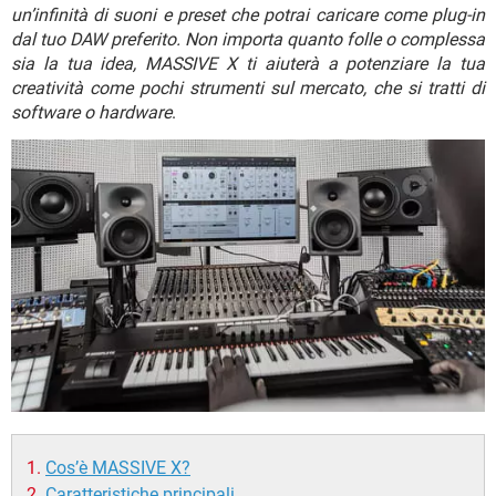
TIKTOK
FACEBOOK
un’infinità di suoni e preset che potrai caricare come plug-in
dal tuo DAW preferito. Non importa quanto folle o complessa
HARDWARE
sia la tua idea, MASSIVE X ti aiuterà a potenziare la tua
creatività come pochi strumenti sul mercato, che si tratti di
software o hardware
.
Cos’è MASSIVE X?
Caratteristiche principali