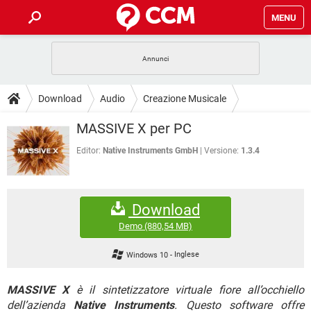
MENU
HOME
COVID-19
GAMING
GUIDE
Download
Audio
Creazione Musicale
INTRATTENIMENTO
ANDROID
COVID-19
GAMING
DOWNLOAD
MASSIVE X per PC
iOS
WINDOWS 10
INTRATTENIMENTO
ANDROID
INSTAGRAM
COVID-19
WHATSAPP
GAMING
Editor:
Native Instruments GmbH
Versione:
1.3.4
FORUM
iOS
WINDOWS 10
TIKTOK
INTRATTENIMENTO
FACEBOOK
ANDROID
INSTAGRAM
COVID-19
WHATSAPP
GAMING
GLOSSARIO
HARDWARE
iOS
WINDOWS 10
Download
TIKTOK
INTRATTENIMENTO
FACEBOOK
ANDROID
INSTAGRAM
COVID-19
WHATSAPP
GAMING
Demo
(880,54 MB)
HARDWARE
iOS
WINDOWS 10
TIKTOK
INTRATTENIMENTO
FACEBOOK
ANDROID
Windows 10
-
Inglese
INSTAGRAM
WHATSAPP
HARDWARE
iOS
WINDOWS 10
TIKTOK
FACEBOOK
MASSIVE X
è il sintetizzatore virtuale fiore all’occhiello
INSTAGRAM
WHATSAPP
dell’azienda
HARDWARE
Native Instruments
. Questo software offre