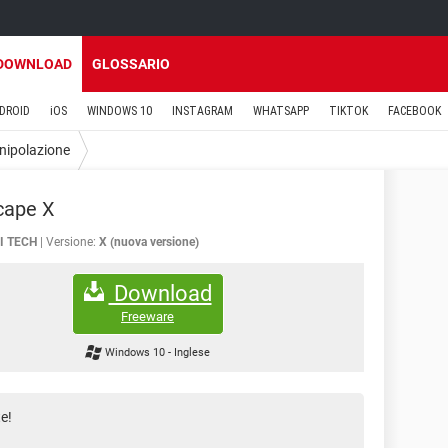
DOWNLOAD
GLOSSARIO
DROID
iOS
WINDOWS 10
INSTAGRAM
WHATSAPP
TIKTOK
FACEBOOK
ipolazione
cape X
I TECH
Versione:
X (nuova versione)
Download
Freeware
Windows 10
-
Inglese
te!