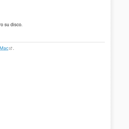
ro su disco.
Mac
.