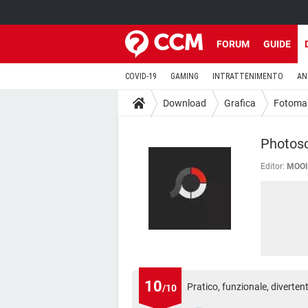
FORUM
GUIDE
COVID-19
GAMING
INTRATTENIMENTO
AN
Download
Grafica
Fotoman
Photos
Editor:
MOOI
10
Pratico, funzionale, diverten
/10