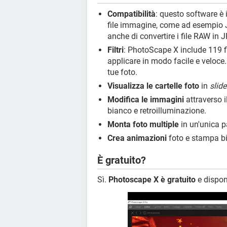
Compatibilità
: questo software è
file immagine, come ad esempio JP
anche di convertire i file RAW in 
Filtri
: PhotoScape X include 119 fil
applicare in modo facile e veloce.
tue foto.
Visualizza le cartelle foto
in
slid
Modifica le immagini
attraverso i
bianco e retroilluminazione.
Monta foto multiple
in un'unica 
Crea animazioni
foto e stampa big
È gratuito?
Sì.
Photoscape X è gratuito
e dispon