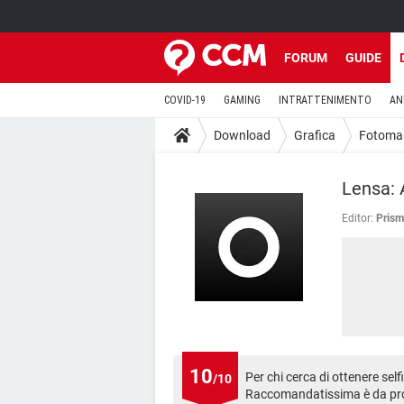
FORUM
GUIDE
COVID-19
GAMING
INTRATTENIMENTO
AN
Download
Grafica
Fotoman
Lensa: 
Editor:
Prism
10
Per chi cerca di ottenere selfi
/10
Raccomandatissima è da pr