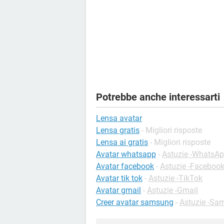
Potrebbe anche interessarti
Lensa avatar
Lensa gratis
- Migliori risposte
Lensa ai gratis
- Migliori risposte
Avatar whatsapp
-
Astuzie -WhatsA
Avatar facebook
-
Astuzie -Faceboo
Avatar tik tok
-
Astuzie -TikTok
Avatar gmail
-
Astuzie -Gmail
Creer avatar samsung
-
Astuzie -Sa