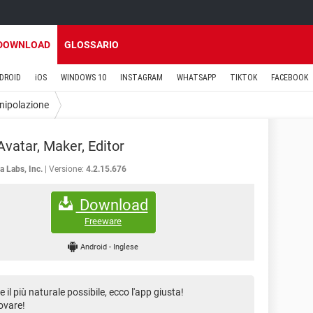
DOWNLOAD
GLOSSARIO
DROID
iOS
WINDOWS 10
INSTAGRAM
WHATSAPP
TIKTOK
FACEBOOK
ipolazione
Avatar, Maker, Editor
a Labs, Inc.
Versione:
4.2.15.676
Download
Freeware
Android
-
Inglese
e il più naturale possibile, ecco l'app giusta!
ovare!