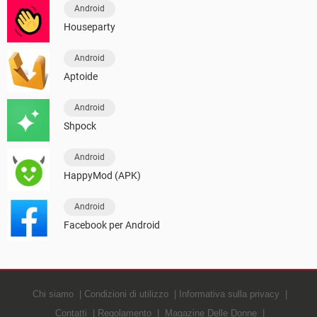
Android
Houseparty
Android
Aptoide
Android
Shpock
Android
HappyMod (APK)
Android
Facebook per Android
Chi siamo
Condizioni di utilizzo
Informativa sulla privacy
Contatti
Regolamento
Magazine Delle Donne