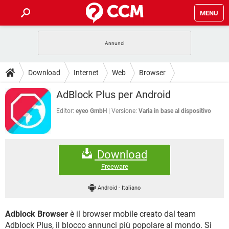
MENU
HOME
COVID-19
GAMING
GUIDE
Download
Internet
Web
Browser
INTRATTENIMENTO
ANDROID
COVID-19
GAMING
DOWNLOAD
AdBlock Plus per Android
iOS
WINDOWS 10
INTRATTENIMENTO
ANDROID
INSTAGRAM
COVID-19
WHATSAPP
GAMING
Editor:
eyeo GmbH
Versione:
Varia in base al dispositivo
FORUM
iOS
WINDOWS 10
TIKTOK
INTRATTENIMENTO
FACEBOOK
ANDROID
INSTAGRAM
COVID-19
WHATSAPP
GAMING
GLOSSARIO
HARDWARE
iOS
WINDOWS 10
Download
TIKTOK
INTRATTENIMENTO
FACEBOOK
ANDROID
INSTAGRAM
COVID-19
WHATSAPP
GAMING
Freeware
HARDWARE
iOS
WINDOWS 10
TIKTOK
INTRATTENIMENTO
FACEBOOK
ANDROID
Android
-
Italiano
INSTAGRAM
WHATSAPP
HARDWARE
iOS
WINDOWS 10
TIKTOK
FACEBOOK
Adblock Browser
è il browser mobile creato dal team
INSTAGRAM
WHATSAPP
HARDWARE
Adblock Plus, il blocco annunci più popolare al mondo. Si