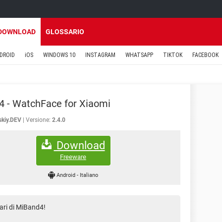
DOWNLOAD
GLOSSARIO
DROID
iOS
WINDOWS 10
INSTAGRAM
WHATSAPP
TIKTOK
FACEBOOK
 - WatchFace for Xiaomi
skiy.DEV
Versione:
2.4.0
Download
Freeware
Android
-
Italiano
tari di MiBand4!