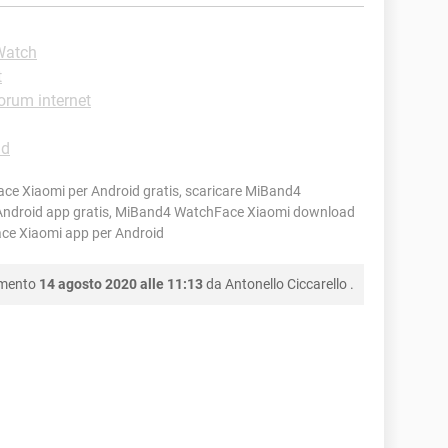
Watch
t
orum internet
id
e Xiaomi per Android gratis, scaricare MiBand4
Android app gratis, MiBand4 WatchFace Xiaomi download
ace Xiaomi app per Android
amento
14 agosto 2020 alle 11:13
da
Antonello Ciccarello
.