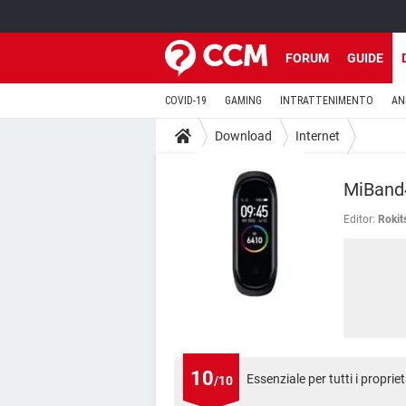
FORUM
GUIDE
COVID-19
GAMING
INTRATTENIMENTO
AN
Download
Internet
MiBand4
Editor:
Rokit
10
Essenziale per tutti i proprie
/10