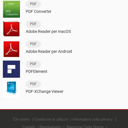
PDF
PDF Converter
PDF
Adobe Reader per macOS
PDF
Adobe Reader per Android
PDF
PDFElement
PDF
PDF-XChange Viewer
Chi siamo
Condizioni di utilizzo
Informativa sulla privacy
Contatti
Regolamento
Magazine Delle Donne