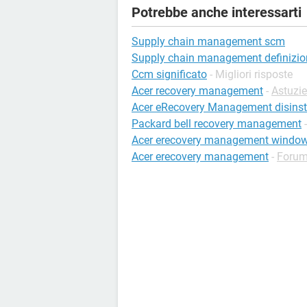
Potrebbe anche interessarti
Supply chain management scm
Supply chain management definizio
Ccm significato
- Migliori risposte
Acer recovery management
-
Astuzi
Acer eRecovery Management disinst
Packard bell recovery management
Acer erecovery management window
Acer erecovery management
-
Forum