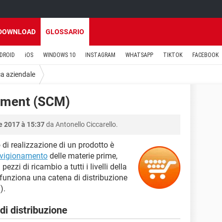
DOWNLOAD
GLOSSARIO
DROID
iOS
WINDOWS 10
INSTAGRAM
WHATSAPP
TIKTOK
FACEBOOK
ca aziendale
ement (SCM)
e 2017 à 15:37
da Antonello Ciccarello.
 di realizzazione di un prodotto è
vigionamento
delle materie prime,
zzi di ricambio a tutti i livelli della
funziona una catena di distribuzione
M
).
i distribuzione