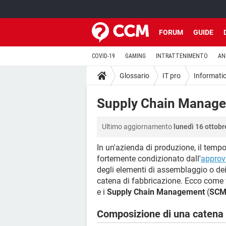
FORUM
GUIDE
COVID-19
GAMING
INTRATTENIMENTO
AN
Glossario
IT pro
Informati
Supply Chain Manag
Ultimo aggiornamento
lunedì 16 ottobr
In un'azienda di produzione, il tempo
fortemente condizionato dall'
approv
degli elementi di assemblaggio o dei pe
catena di fabbricazione. Ecco come 
e i
Supply Chain Management
(
SC
Composizione di una catena d