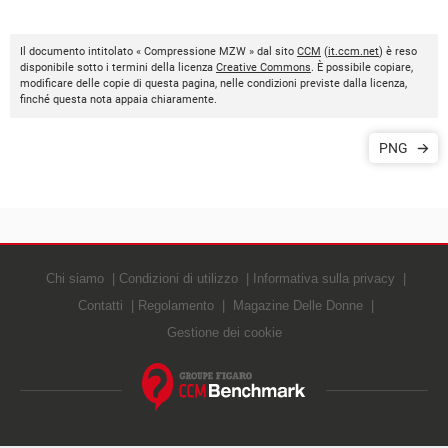
Il documento intitolato « Compressione MZW » dal sito
CCM
(
it.ccm.net
) è reso
disponibile sotto i termini della licenza
Creative Commons
. È possibile copiare,
modificare delle copie di questa pagina, nelle condizioni previste dalla licenza,
finché questa nota appaia chiaramente.
PNG
Chi siamo
Condizioni di utilizzo
Informativa sulla privacy
Contatti
Regolamento
Magazine Delle Donne
Gestione dei cookie