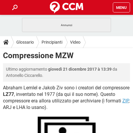
MENU
HOME
COVID-19
GAMING
GUIDE
Glossario
Principianti
Video
INTRATTENIMENTO
ANDROID
COVID-19
GAMING
DOWNLOAD
Compressione MZW
iOS
WINDOWS 10
INTRATTENIMENTO
ANDROID
INSTAGRAM
COVID-19
WHATSAPP
GAMING
FORUM
Ultimo aggiornamento
giovedì 21 dicembre 2017 à 13:39
da
iOS
WINDOWS 10
TIKTOK
INTRATTENIMENTO
FACEBOOK
ANDROID
Antonello Ciccarello.
INSTAGRAM
COVID-19
WHATSAPP
GAMING
GLOSSARIO
HARDWARE
iOS
WINDOWS 10
Abraham Lemlel e Jakob Ziv sono i creatori del compressore
TIKTOK
INTRATTENIMENTO
FACEBOOK
ANDROID
LZ77
, inventato nel 1977 (da qui il suo nome). Questo
INSTAGRAM
COVID-19
WHATSAPP
GAMING
HARDWARE
iOS
WINDOWS 10
compressore era allora utilizzato per archiviare (i formati
ZIP
,
TIKTOK
INTRATTENIMENTO
FACEBOOK
ANDROID
ARJ e LHA lo usano).
INSTAGRAM
WHATSAPP
HARDWARE
iOS
WINDOWS 10
TIKTOK
FACEBOOK
INSTAGRAM
WHATSAPP
HARDWARE