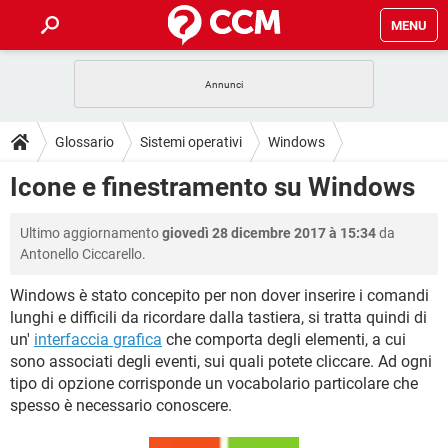
MENU
HOME
COVID-19
GAMING
GUIDE
Glossario
Sistemi operativi
Windows
INTRATTENIMENTO
ANDROID
COVID-19
GAMING
DOWNLOAD
Icone e finestramento su Windows
iOS
WINDOWS 10
INTRATTENIMENTO
ANDROID
INSTAGRAM
COVID-19
WHATSAPP
GAMING
FORUM
Ultimo aggiornamento
giovedì 28 dicembre 2017 à 15:34
da
iOS
WINDOWS 10
TIKTOK
INTRATTENIMENTO
FACEBOOK
ANDROID
Antonello Ciccarello.
INSTAGRAM
COVID-19
WHATSAPP
GAMING
GLOSSARIO
HARDWARE
iOS
WINDOWS 10
Windows è stato concepito per non dover inserire i comandi
TIKTOK
INTRATTENIMENTO
FACEBOOK
ANDROID
lunghi e difficili da ricordare dalla tastiera, si tratta quindi di
INSTAGRAM
COVID-19
WHATSAPP
GAMING
HARDWARE
iOS
WINDOWS 10
un'
interfaccia grafica
che comporta degli elementi, a cui
TIKTOK
INTRATTENIMENTO
FACEBOOK
ANDROID
sono associati degli eventi, sui quali potete cliccare. Ad ogni
INSTAGRAM
WHATSAPP
tipo di opzione corrisponde un vocabolario particolare che
HARDWARE
iOS
WINDOWS 10
spesso è necessario conoscere.
TIKTOK
FACEBOOK
INSTAGRAM
WHATSAPP
HARDWARE