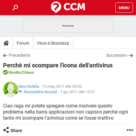
MENU
HOME
COVID-19
GAMING
GUIDE
Forum
Virus e Sicurezza
INTRATTENIMENTO
ANDROID
COVID-19
GAMING
DOWNLOAD
Precedente
Successivo
iOS
WINDOWS 10
INTRATTENIMENTO
ANDROID
Perchè mi scompare l'icona dell'antivirus
INSTAGRAM
COVID-19
WHATSAPP
GAMING
FORUM
iOS
WINDOWS 10
Risolto
/Chiuso
TIKTOK
INTRATTENIMENTO
FACEBOOK
ANDROID
INSTAGRAM
COVID-19
WHATSAPP
GAMING
GLOSSARIO
HARDWARE
iOS
Alex10stella
- 13 mag 2011 alle 09:53
WINDOWS 10
TIKTOK
INTRATTENIMENTO
FACEBOOK
ANDROID
Noureddine Bouzidi
-
7 giu 2011 alle 10:51
INSTAGRAM
COVID-19
WHATSAPP
GAMING
HARDWARE
iOS
WINDOWS 10
Ciao raga mi potete spiegare come risolvere questo
TIKTOK
INTRATTENIMENTO
FACEBOOK
ANDROID
problema nella barra applicazioni non capisco perchè ogni
INSTAGRAM
WHATSAPP
tanto mi scompare l'antvirus come se fosse inattivo
HARDWARE
iOS
WINDOWS 10
TIKTOK
FACEBOOK
INSTAGRAM
WHATSAPP
Share
HARDWARE