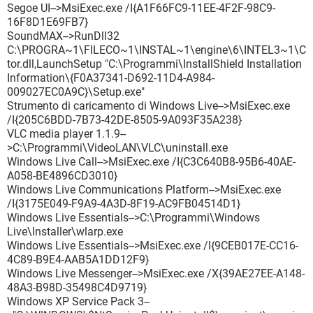
Segoe UI-->MsiExec.exe /I{A1F66FC9-11EE-4F2F-98C9-
16F8D1E69FB7}
SoundMAX-->RunDll32
C:\PROGRA~1\FILECO~1\INSTAL~1\engine\6\INTEL3~1\C
tor.dll,LaunchSetup "C:\Programmi\InstallShield Installation
Information\{F0A37341-D692-11D4-A984-
009027EC0A9C}\Setup.exe"
Strumento di caricamento di Windows Live-->MsiExec.exe
/I{205C6BDD-7B73-42DE-8505-9A093F35A238}
VLC media player 1.1.9--
>C:\Programmi\VideoLAN\VLC\uninstall.exe
Windows Live Call-->MsiExec.exe /I{C3C640B8-95B6-40AE-
A058-BE4896CD3010}
Windows Live Communications Platform-->MsiExec.exe
/I{3175E049-F9A9-4A3D-8F19-AC9FB04514D1}
Windows Live Essentials-->C:\Programmi\Windows
Live\Installer\wlarp.exe
Windows Live Essentials-->MsiExec.exe /I{9CEB017E-CC16-
4C89-B9E4-AAB5A1DD12F9}
Windows Live Messenger-->MsiExec.exe /X{39AE27EE-A148-
48A3-B98D-35498C4D9719}
Windows XP Service Pack 3--