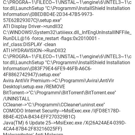
C:\PROGRA~1\FILECO~1\INSTAL~1\engine\6\INTEL3~1\c
tor.dll,LaunchSetup "C:\Programmi\InstallShield Installation
Information\{0BEDBD4E-2D34-47B5-9973-
57E62B29307C}\setup.exe"
ATI Display Driver-->rundll32
C:\WINDOWS\System32\atiiiexx.dll,_InfEngUnInstallINFFile_
RunDLL@16 -force_restart -flags:0x2010001 -
inf_class:DISPLAY -clean
ATI HYDRAVISION-->RunDll32
C:\PROGRA~1\FILECO~1\INSTAL~1\engine\6\INTEL3~1\c
tor.dll,LaunchSetup "C:\Programmi\InstallShield Installation
Information\{083F79E4-6FE9-46FB-A6C6-
4F8862742947}\setup.exe"
Avira AntiVir Premium-->C:\Programmi\Avira\AntiVir
Desktop\setup.exe /REMOVE
BitTorrent-->"C:\Programmi\BitTorrent\BitTorrent.exe"
/UNINSTALL
CCleaner-->"C:\Programmi\CCleaner\uninst.exe"
COMODO Internet Security-->MsiExec.exe /I{FD8E178D-
8B4E-42DA-B434-EFF270329B1C}
Java(TM) 6 Update 25-->MsiExec.exe /X{26A24AE4-039D-
4CA4-87B4-2F83216025FF}
Malwarebytes' Anti-Malware--