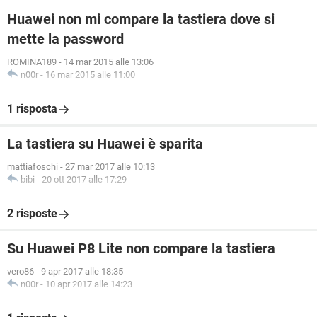
Huawei non mi compare la tastiera dove si
mette la password
ROMINA189
-
14 mar 2015 alle 13:06
n00r
-
16 mar 2015 alle 11:00
1 risposta
La tastiera su Huawei è sparita
mattiafoschi
-
27 mar 2017 alle 10:13
bibi
-
20 ott 2017 alle 17:29
2 risposte
Su Huawei P8 Lite non compare la tastiera
vero86
-
9 apr 2017 alle 18:35
n00r
-
10 apr 2017 alle 14:23