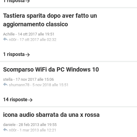
1 risposta
Tastiera sparita dopo aver fatto un
aggiornamento classico
Achille
-
14 ott 2017 alle 19:51
n00r
-
17 ott 2017 alle 02:32
1 risposta
Scomparso WiFi da PC Windows 10
stella
-
17 nov 2017 alle 15:06
shumann78
-
5 nov 2018 alle 15:51
14 risposte
icona audio sbarrata da una x rossa
daniele
-
28 feb 2013 alle 19:55
n00r
-
1 mar 2013 alle 12:21