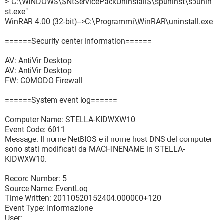
>"C:\WINDOWS\$NtServicePackUninstall$\spuninst\spunin
st.exe"
WinRAR 4.00 (32-bit)-->C:\Programmi\WinRAR\uninstall.exe
======Security center information======
AV: AntiVir Desktop
AV: AntiVir Desktop
FW: COMODO Firewall
======System event log======
Computer Name: STELLA-KIDWXW10
Event Code: 6011
Message: Il nome NetBIOS e il nome host DNS del computer
sono stati modificati da MACHINENAME in STELLA-
KIDWXW10.
Record Number: 5
Source Name: EventLog
Time Written: 20110520152404.000000+120
Event Type: Informazione
User: