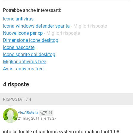
TIKTOK
FACEBOOK
Potrebbe anche interessarti:
HARDWARE
Icone antivirus
Icona windows defender sparita
- Migliori risposte
Nuove icone per xp
- Migliori risposte
Dimensione icone desktop
Icone nascoste
Icone sparite dal desktop
Miglior antivirus free
Avast antivirus free
4 risposte
RISPOSTA 1 / 4
Alex10stella
16
21 mag 2011 alle 13:27
info.txt logfile of random's system information tool 1.08