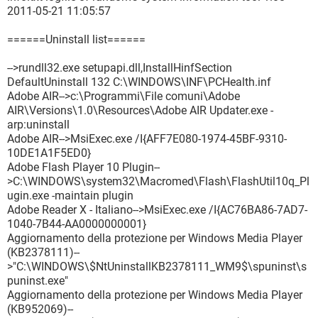
2011-05-21 11:05:57
======Uninstall list======
-->rundll32.exe setupapi.dll,InstallHinfSection
DefaultUninstall 132 C:\WINDOWS\INF\PCHealth.inf
Adobe AIR-->c:\Programmi\File comuni\Adobe
AIR\Versions\1.0\Resources\Adobe AIR Updater.exe -
arp:uninstall
Adobe AIR-->MsiExec.exe /I{AFF7E080-1974-45BF-9310-
10DE1A1F5ED0}
Adobe Flash Player 10 Plugin--
>C:\WINDOWS\system32\Macromed\Flash\FlashUtil10q_Pl
ugin.exe -maintain plugin
Adobe Reader X - Italiano-->MsiExec.exe /I{AC76BA86-7AD7-
1040-7B44-AA0000000001}
Aggiornamento della protezione per Windows Media Player
(KB2378111)--
>"C:\WINDOWS\$NtUninstallKB2378111_WM9$\spuninst\s
puninst.exe"
Aggiornamento della protezione per Windows Media Player
(KB952069)--