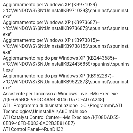
Aggiornamento per Windows XP (KB971029)--
>"C:\WINDOWS\$NtUninstallKB971029$\spuninst\spuninst.
exe"
Aggiornamento per Windows XP (KB973687)--
>"C:\WINDOWS\$NtUninstallKB973687$\spuninst\spuninst.
exe"
Aggiornamento per Windows XP (KB973815)--
>"C:\WINDOWS\$NtUninstallKB973815$\spuninst\spuninst.
exe"
Aggiornamento rapido per Windows XP (KB2443685)--
>"C:\WINDOWS\$NtUninstallKB2443685$\spuninst\spunins
t.exe"
Aggiornamento rapido per Windows XP (KB952287)--
>"C:\WINDOWS\$NtUninstallKB952287$\spuninst\spuninst.
exe"
Assistente per l'accesso a Windows Live-->MsiExec.exe
/I{6F695BCF-9BDC-48AB-8D46-D57CFAD7A248}
ATI - Programma di disinstallazione -->C:\Programmi\ATI
Technologies\UninstallAll\AtiCimUn.exe
ATI Catalyst Control Center-->MsiExec.exe /I{F08DAD55-
0EB9-46FD-B083-6AC2B3B816B7}
ATI Control Panel-->RunDll32