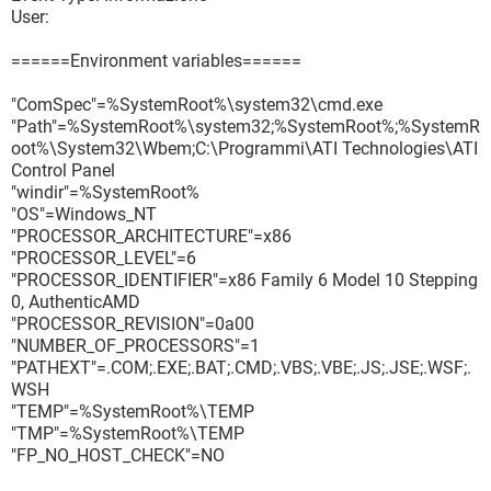
User:
======Environment variables======
"ComSpec"=%SystemRoot%\system32\cmd.exe
"Path"=%SystemRoot%\system32;%SystemRoot%;%SystemR
oot%\System32\Wbem;C:\Programmi\ATI Technologies\ATI
Control Panel
"windir"=%SystemRoot%
"OS"=Windows_NT
"PROCESSOR_ARCHITECTURE"=x86
"PROCESSOR_LEVEL"=6
"PROCESSOR_IDENTIFIER"=x86 Family 6 Model 10 Stepping
0, AuthenticAMD
"PROCESSOR_REVISION"=0a00
"NUMBER_OF_PROCESSORS"=1
"PATHEXT"=.COM;.EXE;.BAT;.CMD;.VBS;.VBE;.JS;.JSE;.WSF;.
WSH
"TEMP"=%SystemRoot%\TEMP
"TMP"=%SystemRoot%\TEMP
"FP_NO_HOST_CHECK"=NO