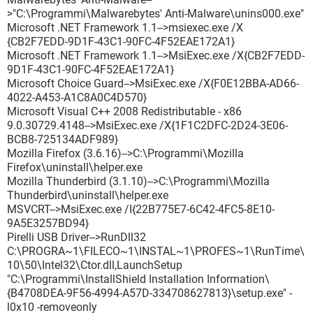
>"C:\Programmi\Malwarebytes' Anti-Malware\unins000.exe"
Microsoft .NET Framework 1.1-->msiexec.exe /X
{CB2F7EDD-9D1F-43C1-90FC-4F52EAE172A1}
Microsoft .NET Framework 1.1-->MsiExec.exe /X{CB2F7EDD-
9D1F-43C1-90FC-4F52EAE172A1}
Microsoft Choice Guard-->MsiExec.exe /X{F0E12BBA-AD66-
4022-A453-A1C8A0C4D570}
Microsoft Visual C++ 2008 Redistributable - x86
9.0.30729.4148-->MsiExec.exe /X{1F1C2DFC-2D24-3E06-
BCB8-725134ADF989}
Mozilla Firefox (3.6.16)-->C:\Programmi\Mozilla
Firefox\uninstall\helper.exe
Mozilla Thunderbird (3.1.10)-->C:\Programmi\Mozilla
Thunderbird\uninstall\helper.exe
MSVCRT-->MsiExec.exe /I{22B775E7-6C42-4FC5-8E10-
9A5E3257BD94}
Pirelli USB Driver-->RunDll32
C:\PROGRA~1\FILECO~1\INSTAL~1\PROFES~1\RunTime\
10\50\Intel32\Ctor.dll,LaunchSetup
"C:\Programmi\InstallShield Installation Information\
{B4708DEA-9F56-4994-A57D-334708627813}\setup.exe" -
l0x10 -removeonly