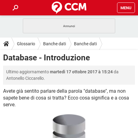
MENU
HOME
COVID-19
GAMING
GUIDE
Glossario
Banche dati
Banche dati
INTRATTENIMENTO
ANDROID
COVID-19
GAMING
DOWNLOAD
Database - Introduzione
iOS
WINDOWS 10
INTRATTENIMENTO
ANDROID
INSTAGRAM
COVID-19
WHATSAPP
GAMING
FORUM
Ultimo aggiornamento
martedì 17 ottobre 2017 à 15:24
da
iOS
WINDOWS 10
TIKTOK
INTRATTENIMENTO
FACEBOOK
ANDROID
Antonello Ciccarello.
INSTAGRAM
COVID-19
WHATSAPP
GAMING
GLOSSARIO
HARDWARE
iOS
WINDOWS 10
Avete già sentito parlare della parola "database", ma non
TIKTOK
INTRATTENIMENTO
FACEBOOK
ANDROID
sapete bene di cosa si tratta? Ecco cosa significa e a cosa
INSTAGRAM
COVID-19
WHATSAPP
GAMING
HARDWARE
iOS
WINDOWS 10
serve.
TIKTOK
INTRATTENIMENTO
FACEBOOK
ANDROID
INSTAGRAM
WHATSAPP
HARDWARE
iOS
WINDOWS 10
TIKTOK
FACEBOOK
INSTAGRAM
WHATSAPP
HARDWARE