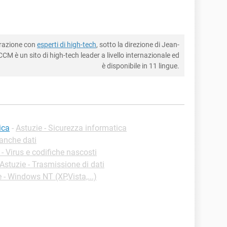
borazione con
esperti di high-tech
, sotto la direzione di Jean-
CM è un sito di high-tech leader a livello internazionale ed
è disponibile in 11 lingue.
ica
-
Astuzie - Sicurezza informatica
Banche dati
 - Virus e codifiche nascosti
Astuzie - Trasmissione di dati
 - Windows NT (XP,Vista,...)