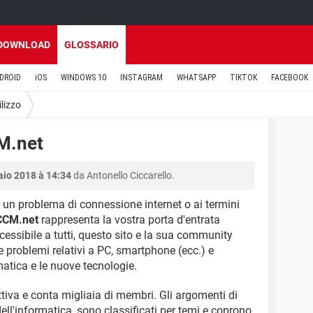
DOWNLOAD
GLOSSARIO
DROID
iOS
WINDOWS 10
INSTAGRAM
WHATSAPP
TIKTOK
FACEBOOK
ilizzo
CM.net
aio 2018 à 14:34
da Antonello Ciccarello.
 un problema di connessione internet o ai termini
CCM.net
rappresenta la vostra porta d'entrata
ccessibile a tutti, questo sito e la sua community
re problemi relativi a PC, smartphone (ecc.) e
rmatica e le nuove tecnologie.
iva e conta migliaia di membri. Gli argomenti di
 dell'informatica, sono classificati per temi e coprono