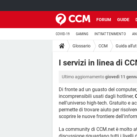
FORUM
GUIDE
COVID-19
GAMING
INTRATTENIMENTO
AN
Glossario
CCM
Guida all'ut
I servizi in linea di C
Ultimo aggiornamento
giovedì 11 genn
Di fronte ad un guasto del computer,
incomprensibili usati dagli hotliner,
nell'universo high-tech. Gratuito e a
permette di trovare aiuto per risolve
scoprire le nuove frontiere dell'info
La community di CCM.net è molto att
discussione riguardano tutti i livelli