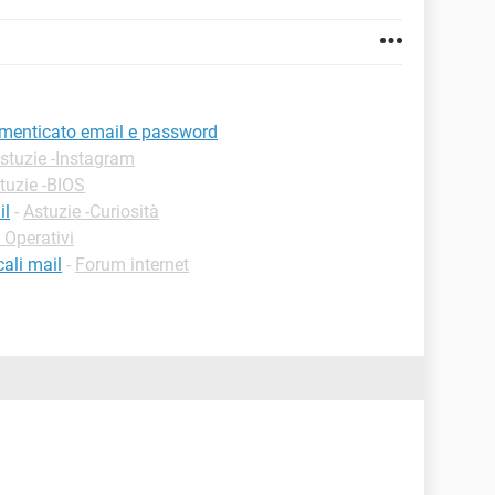
dimenticato email e password
stuzie -Instagram
tuzie -BIOS
il
-
Astuzie -Curiosità
 Operativi
ali mail
-
Forum internet