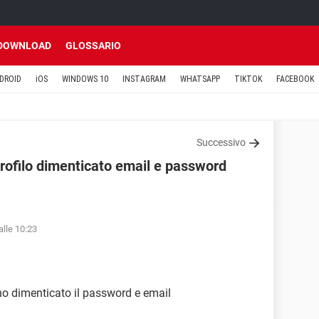
DOWNLOAD
GLOSSARIO
DROID
iOS
WINDOWS 10
INSTAGRAM
WHATSAPP
TIKTOK
FACEBOOK
Successivo
profilo dimenticato email e password
alle 10:23
 ho dimenticato il password e email