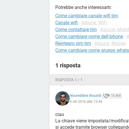
Potrebbe anche interessarti:
Come cambiare canale wifi tim
Canale wifi
-
Astuzie -WiFi
Come contattare tim
-
Astuzie -Mobi
Come cambiare nome dell'iphone
-
A
Reintegro sim tim
-
Astuzie -Mobile
Come cambiare nome gruppo what
1 risposta
RISPOSTA 1 / 1
Noureddine Bouzidi
15.404
6 ott 2016 alle 13:44
ciao
La chiave viene impostata/modificata
si accede tramite browser collegando