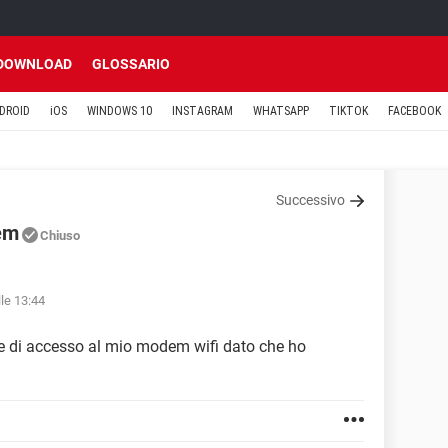
DOWNLOAD
GLOSSARIO
DROID
iOS
WINDOWS 10
INSTAGRAM
WHATSAPP
TIKTOK
FACEBOOK
Successivo
em
Chiuso
lle 13:44
e di accesso al mio modem wifi dato che ho