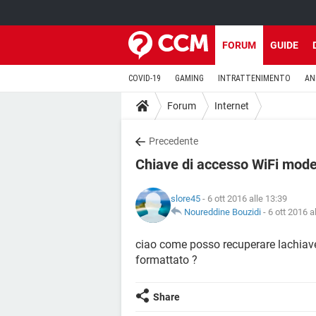
FORUM
GUIDE
COVID-19
GAMING
INTRATTENIMENTO
AN
Forum
Internet
Precedente
Chiave di accesso WiFi mod
slore45
- 6 ott 2016 alle 13:39
Noureddine Bouzidi
-
6 ott 2016 a
ciao come posso recuperare lachiav
formattato ?
Share