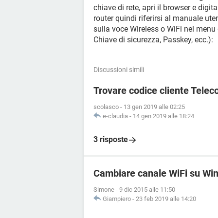
chiave di rete, apri il browser e digi
router quindi riferirsi al manuale ute
sulla voce Wireless o WiFi nel menu d
Chiave di sicurezza, Passkey, ecc.):
Discussioni simili
Trovare codice cliente Telec
scolasco
-
13 gen 2019 alle 02:25
e-claudia
-
14 gen 2019 alle 18:24
3 risposte
Cambiare canale WiFi su Wi
Simone
-
9 dic 2015 alle 11:50
Giampiero
-
23 feb 2019 alle 14:20