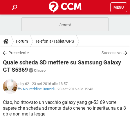
MENU
HOME
COVID-19
GAMING
GUIDE
Forum
Telefonia/Tablet/GPS
INTRATTENIMENTO
ANDROID
COVID-19
GAMING
DOWNLOAD
Precedente
Successivo
iOS
WINDOWS 10
INTRATTENIMENTO
ANDROID
Quale scheda SD mettere su Samsung Galaxy
INSTAGRAM
COVID-19
WHATSAPP
GAMING
FORUM
iOS
WINDOWS 10
GT S5369
Chiuso
TIKTOK
INTRATTENIMENTO
FACEBOOK
ANDROID
INSTAGRAM
COVID-19
WHATSAPP
GAMING
GLOSSARIO
HARDWARE
iOS
WINDOWS 10
alby 62
- 23 set 2016 alle 18:57
TIKTOK
INTRATTENIMENTO
FACEBOOK
ANDROID
Noureddine Bouzidi
-
23 set 2016 alle 19:43
INSTAGRAM
COVID-19
WHATSAPP
GAMING
HARDWARE
iOS
WINDOWS 10
Ciao, ho ritrovato un vecchio galaxy yang gt-53 69 vorrei
TIKTOK
INTRATTENIMENTO
FACEBOOK
ANDROID
INSTAGRAM
WHATSAPP
sapere che scheda sd monta dato chene ho inseritauna da 8
HARDWARE
iOS
WINDOWS 10
gb e non me la legge
TIKTOK
FACEBOOK
INSTAGRAM
WHATSAPP
HARDWARE