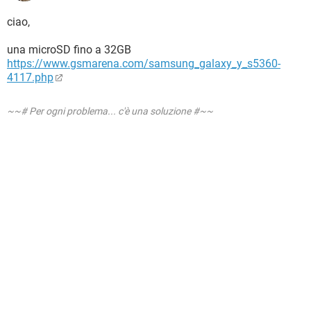
ciao,
una microSD fino a 32GB
https://www.gsmarena.com/samsung_galaxy_y_s5360-
4117.php
~~# Per ogni problema... c'è una soluzione #~~