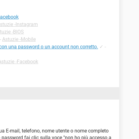
facebook
stuzie -Instagram
tuzie -BIOS
-
Astuzie -Mobile
e con una password o un account non corretto.
✓
-
Astuzie -Facebook
 tua E-mail, telefono, nome utente o nome completo
o password fai clic sulla voce "non ho più accesso a