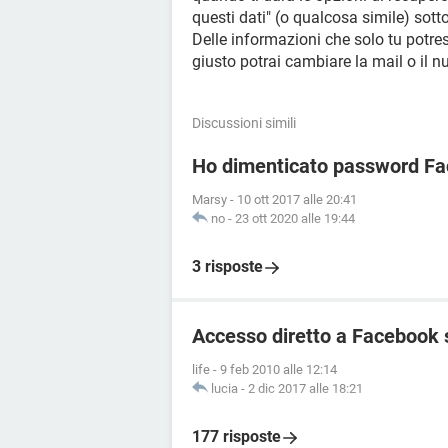
questi dati" (o qualcosa simile) sotto
Delle informazioni che solo tu potres
giusto potrai cambiare la mail o il 
Discussioni simili
Ho dimenticato password Fa
Marsy
-
10 ott 2017 alle 20:41
no
-
23 ott 2020 alle 19:44
3 risposte
Accesso diretto a Facebook 
life
-
9 feb 2010 alle 12:14
lucia
-
2 dic 2017 alle 18:21
177 risposte