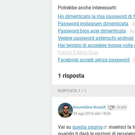
Potrebbe anche interessarti:
Ho dimenticato la mia password di 
Password instagram dimenticata
-
A
Password bios acer dimenticata
-
As
Vedere password asterischi android
Hai tentato di accedere troppe volt
Forum E-Mail/Chat
Facebook accedi senza password
-
1 risposta
RISPOSTA 1 / 1
Noureddine Bouzidi
15.404
24 ago 2016 alle 18:06
Vai su
questa pagina
inserisci la
quando ti darà le opzioni di recuper