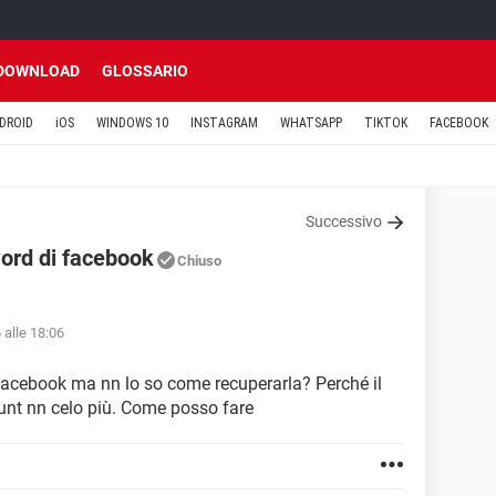
DOWNLOAD
GLOSSARIO
DROID
iOS
WINDOWS 10
INSTAGRAM
WHATSAPP
TIKTOK
FACEBOOK
Successivo
ord di facebook
Chiuso
 alle 18:06
facebook ma nn lo so come recuperarla? Perché il
unt nn celo più. Come posso fare