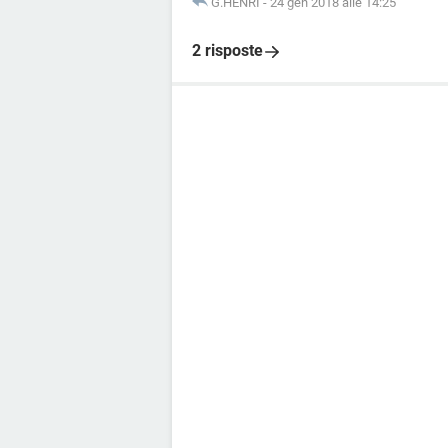
G.HENRI
-
24 gen 2018 alle 14:25
2 risposte