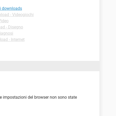
 i downloads
load - Videogiochi
Video
ad - Disegno
iagnosi
oad - Internet
 le impostazioni del browser non sono state