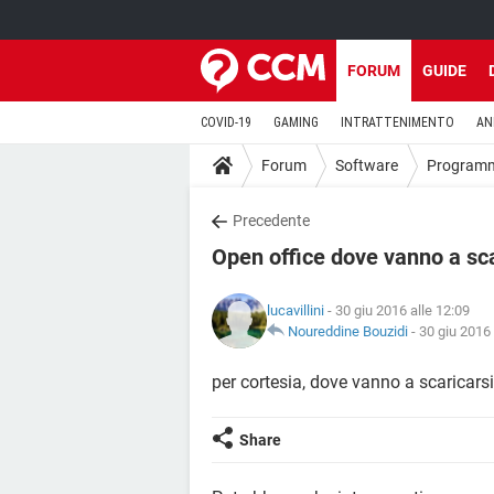
FORUM
GUIDE
COVID-19
GAMING
INTRATTENIMENTO
AN
Forum
Software
Program
Precedente
Open office dove vanno a sca
lucavillini
- 30 giu 2016 alle 12:09
Noureddine Bouzidi
-
30 giu 2016 
per cortesia, dove vanno a scaricars
Share