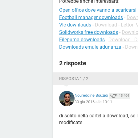
Potrebbe anche interessarti:
Open office dove vanno a scaricarsi
Football manager downloads
-
Down
Vlc downloads
-
Download - Lettori 
Solidworks free downloads
-
Downlo
Filepuma downloads
-
Download - D
Downloads emule adunanza
-
Downl
2 risposte
RISPOSTA 1 / 2
Noureddine Bouzidi
15.404
30 giu 2016 alle 13:11
di solito nella cartella download, se
modificate