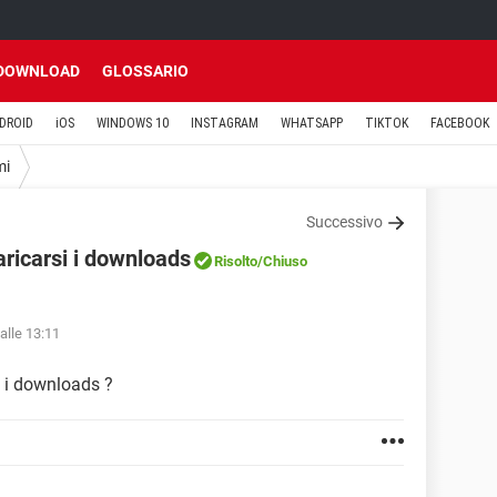
DOWNLOAD
GLOSSARIO
DROID
iOS
WINDOWS 10
INSTAGRAM
WHATSAPP
TIKTOK
FACEBOOK
mi
Successivo
ricarsi i downloads
Risolto
/Chiuso
alle 13:11
i i downloads ?