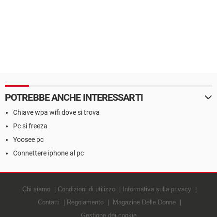
POTREBBE ANCHE INTERESSARTI
Chiave wpa wifi dove si trova
Pc si freeza
Yoosee pc
Connettere iphone al pc
Chi siamo
Condizioni di utilizzo
Informativa sulla privacy
Contatti
Regolamento
Magazine Delle Donne
Gestione dei cookie