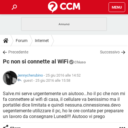
MENU
HOME
COVID-19
GAMING
GUIDE
Forum
Internet
INTRATTENIMENTO
ANDROID
COVID-19
GAMING
DOWNLOAD
Precedente
Successivo
iOS
WINDOWS 10
INTRATTENIMENTO
ANDROID
Pc non si connette al WiFi
INSTAGRAM
COVID-19
WHATSAPP
GAMING
Chiuso
FORUM
iOS
WINDOWS 10
TIKTOK
INTRATTENIMENTO
FACEBOOK
ANDROID
Jennycherubino
- 25 giu 2016 alle 14:52
INSTAGRAM
COVID-19
WHATSAPP
GAMING
GLOSSARIO
guest -
25 giu 2016 alle 15:58
HARDWARE
iOS
WINDOWS 10
TIKTOK
INTRATTENIMENTO
FACEBOOK
ANDROID
INSTAGRAM
COVID-19
WHATSAPP
GAMING
Salve.mi serve urgentemente un aiutooo...ho il pc che non mi
HARDWARE
iOS
WINDOWS 10
fa connettere al wifi di casa, il cellulare va benissimo ma il
TIKTOK
INTRATTENIMENTO
FACEBOOK
ANDROID
portatilei dice limitata e quindi nessuna.cinnessionea.devo
INSTAGRAM
WHATSAPP
uegentemente utilizzare il pc, ho le ore contate per preparare
HARDWARE
iOS
WINDOWS 10
TIKTOK
FACEBOOK
un lavoro da consegnare Lunedi!!! Aiutooo vi prego
INSTAGRAM
WHATSAPP
HARDWARE