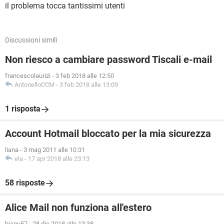
il problema tocca tantissimi utenti
Discussioni simili
Non riesco a cambiare password Tiscali e-mail
francescolaurizi
-
3 feb 2018 alle 12:50
AntonelloCCM
-
3 feb 2018 alle 13:09
1 risposta
Account Hotmail bloccato per la mia sicurezza
liana
-
3 mag 2011 alle 10:31
ela
-
17 apr 2018 alle 23:13
58 risposte
Alice Mail non funziona all'estero
bianu57
-
28 dic 2018 alle 13:38