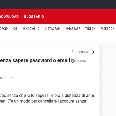
DOWNLOAD
GLOSSARIO
DROID
iOS
WINDOWS 10
INSTAGRAM
WHATSAPP
TIKTOK
FACEBOOK
Successivo
senza sapere password o email
Chiuso
alle 13:51
doo senza che io lo sapessi, e ora a distanza di anni
ernet. C'e un modo per cancellare l'account senza