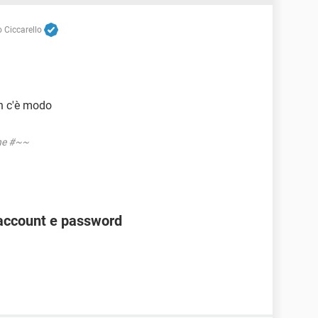
 Ciccarello
n c'è modo
one #~~
account e password