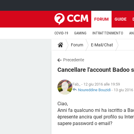
FORUM
GUIDE
COVID-19
GAMING
INTRATTENIMENTO
AN
Forum
E-Mail/Chat
Precedente
Cancellare l'account Badoo 
Fab_
- 12 giu 2016 alle 19:59
Noureddine Bouzidi
-
13 giu 2016 
Ciao,
Anni fa qualcuno mi ha iscritto a Ba
èpresente ancira quel profilo su Int
sapere password o email?