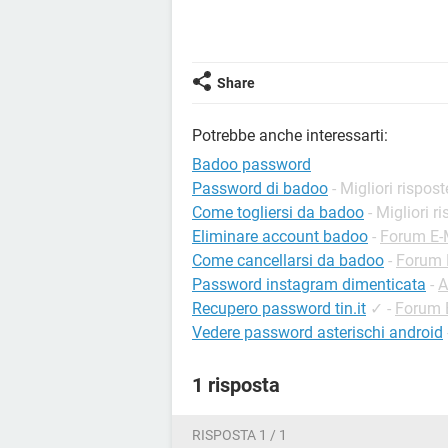
Share
Potrebbe anche interessarti:
Badoo password
Password di badoo
- Migliori rispost
Come togliersi da badoo
- Migliori r
Eliminare account badoo
-
Forum E-
Come cancellarsi da badoo
-
Forum 
Password instagram dimenticata
-
A
Recupero password tin.it
✓
-
Forum 
Vedere password asterischi android
1 risposta
RISPOSTA 1 / 1