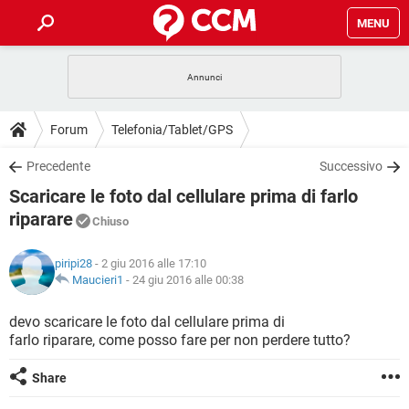
MENU
HOME
COVID-19
GAMING
GUIDE
Forum
Telefonia/Tablet/GPS
INTRATTENIMENTO
ANDROID
COVID-19
GAMING
DOWNLOAD
Precedente
Successivo
iOS
WINDOWS 10
INTRATTENIMENTO
ANDROID
Scaricare le foto dal cellulare prima di farlo
INSTAGRAM
COVID-19
WHATSAPP
GAMING
FORUM
iOS
WINDOWS 10
riparare
Chiuso
TIKTOK
INTRATTENIMENTO
FACEBOOK
ANDROID
INSTAGRAM
COVID-19
WHATSAPP
GAMING
GLOSSARIO
HARDWARE
iOS
WINDOWS 10
piripi28
- 2 giu 2016 alle 17:10
TIKTOK
INTRATTENIMENTO
FACEBOOK
ANDROID
Maucieri1
-
24 giu 2016 alle 00:38
INSTAGRAM
COVID-19
WHATSAPP
GAMING
HARDWARE
iOS
WINDOWS 10
devo scaricare le foto dal cellulare prima di
TIKTOK
INTRATTENIMENTO
FACEBOOK
ANDROID
INSTAGRAM
WHATSAPP
farlo riparare, come posso fare per non perdere tutto?
HARDWARE
iOS
WINDOWS 10
TIKTOK
FACEBOOK
Share
INSTAGRAM
WHATSAPP
HARDWARE