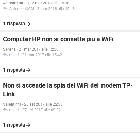
AlessiaXaruso
-
2 mar 2018 alle 15:18
AntonelloCCM
-
2 mar 2018 alle 15:48
1 risposta
Computer HP non si connette più a WiFi
Serena
-
21 mar 2017 alle 12:30
guest
-
21 mar 2017 alle 15:42
1 risposta
Non si accende la spia del WiFi del modem TP-
Link
Valentinm
-
26 set 2017 alle 22:33
guest
-
27 set 2017 alle 09:22
1 risposta