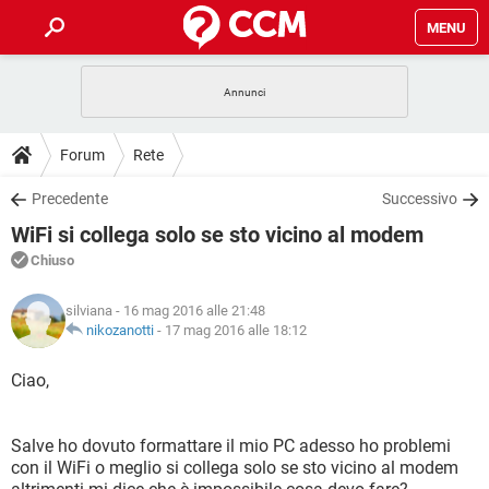
MENU
HOME
COVID-19
GAMING
GUIDE
Forum
Rete
INTRATTENIMENTO
ANDROID
COVID-19
GAMING
DOWNLOAD
Precedente
Successivo
iOS
WINDOWS 10
INTRATTENIMENTO
ANDROID
WiFi si collega solo se sto vicino al modem
INSTAGRAM
COVID-19
WHATSAPP
GAMING
FORUM
iOS
WINDOWS 10
Chiuso
TIKTOK
INTRATTENIMENTO
FACEBOOK
ANDROID
INSTAGRAM
COVID-19
WHATSAPP
GAMING
GLOSSARIO
HARDWARE
iOS
silviana
- 16 mag 2016 alle 21:48
WINDOWS 10
TIKTOK
INTRATTENIMENTO
FACEBOOK
ANDROID
nikozanotti
-
17 mag 2016 alle 18:12
INSTAGRAM
COVID-19
WHATSAPP
GAMING
HARDWARE
iOS
WINDOWS 10
Ciao,
TIKTOK
INTRATTENIMENTO
FACEBOOK
ANDROID
INSTAGRAM
WHATSAPP
HARDWARE
iOS
WINDOWS 10
TIKTOK
FACEBOOK
Salve ho dovuto formattare il mio PC adesso ho problemi
INSTAGRAM
WHATSAPP
con il WiFi o meglio si collega solo se sto vicino al modem
HARDWARE