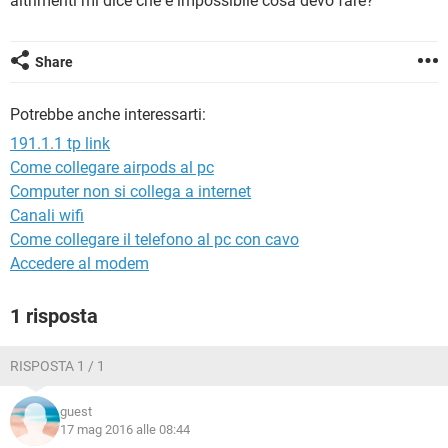
altrimenti mi dice che è impossibile cosa devo fare?
TIKTOK
FACEBOOK
HARDWARE
Share
Potrebbe anche interessarti:
191.1.1 tp link
Come collegare airpods al pc
Computer non si collega a internet
Canali wifi
Come collegare il telefono al pc con cavo
Accedere al modem
1 risposta
RISPOSTA 1 / 1
guest
17 mag 2016 alle 08:44