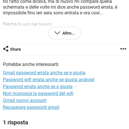
ho fatto come diceva, ma di nuovo mi compare quella
TIKTOK
FACEBOOK
schermata e delle volte mi dice anche password errata, è
HARDWARE
impossibile fino ieri sera sono entrata e ora cosi...
Perchè lo uso per lavoro.
Ditemi cosa fare??? Grazie
Altro...
Share
Potrebbe anche interessarti:
Gmail password errata anche se e giusta
Password wifi errata anche se giusta android
Password errata anche se e giusta
✓
Non riconosce la password del wifi
Gmail nuovo account
Recuperare password gmail
1 risposta