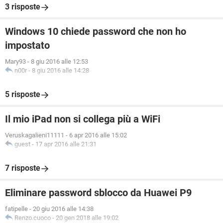
3 risposte
Windows 10 chiede password che non ho
impostato
Mary93
-
8 giu 2016 alle 12:53
n00r
-
8 giu 2016 alle 14:28
5 risposte
Il mio iPad non si collega più a WiFi
Veruskagalieni11111
-
6 apr 2016 alle 15:02
guest
-
17 apr 2016 alle 21:31
7 risposte
Eliminare password sblocco da Huawei P9
fatipelle
-
20 giu 2016 alle 14:38
Renzo.cuoco
-
20 gen 2018 alle 19:02