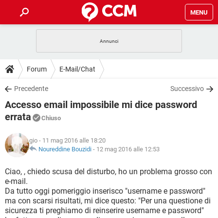
MENU
HOME
COVID-19
GAMING
GUIDE
Forum
E-Mail/Chat
INTRATTENIMENTO
ANDROID
COVID-19
GAMING
DOWNLOAD
Precedente
Successivo
iOS
WINDOWS 10
INTRATTENIMENTO
ANDROID
Accesso email impossibile mi dice password
INSTAGRAM
COVID-19
WHATSAPP
GAMING
FORUM
iOS
WINDOWS 10
errata
Chiuso
TIKTOK
INTRATTENIMENTO
FACEBOOK
ANDROID
INSTAGRAM
COVID-19
WHATSAPP
GAMING
GLOSSARIO
HARDWARE
iOS
WINDOWS 10
gio
- 11 mag 2016 alle 18:20
TIKTOK
INTRATTENIMENTO
FACEBOOK
ANDROID
Noureddine Bouzidi
-
12 mag 2016 alle 12:53
INSTAGRAM
COVID-19
WHATSAPP
GAMING
HARDWARE
iOS
WINDOWS 10
Ciao, , chiedo scusa del disturbo, ho un problema grosso con
TIKTOK
INTRATTENIMENTO
FACEBOOK
ANDROID
INSTAGRAM
WHATSAPP
e-mail.
HARDWARE
iOS
WINDOWS 10
Da tutto oggi pomeriggio inserisco "username e password"
TIKTOK
FACEBOOK
ma con scarsi risultati, mi dice questo: "Per una questione di
INSTAGRAM
WHATSAPP
sicurezza ti preghiamo di reinserire username e password"
HARDWARE