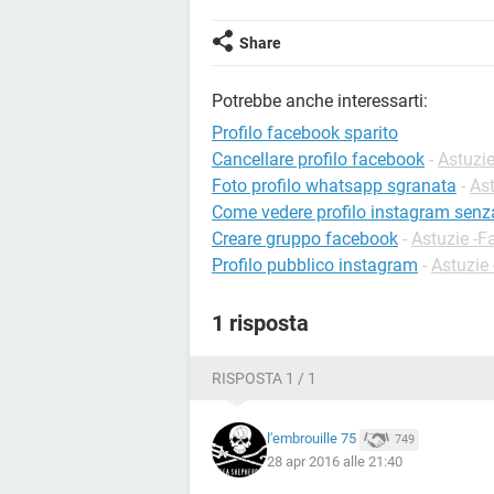
Share
Potrebbe anche interessarti:
Profilo facebook sparito
Cancellare profilo facebook
-
Astuzi
Foto profilo whatsapp sgranata
-
As
Come vedere profilo instagram senz
Creare gruppo facebook
-
Astuzie -
Profilo pubblico instagram
-
Astuzie
1 risposta
RISPOSTA 1 / 1
l'embrouille 75
749
28 apr 2016 alle 21:40