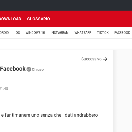
DOWNLOAD
GLOSSARIO
DROID
iOS
WINDOWS 10
INSTAGRAM
WHATSAPP
TIKTOK
FACEBOOK
Successivo
i Facebook
Chiuso
21:40
k e far timanere uno senza che i dati andrabbero