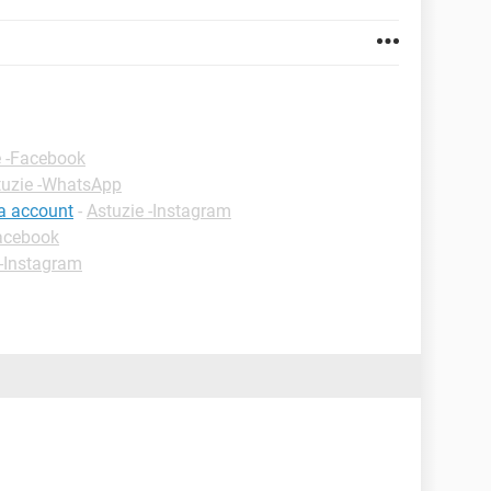
e -Facebook
tuzie -WhatsApp
a account
-
Astuzie -Instagram
Facebook
 -Instagram