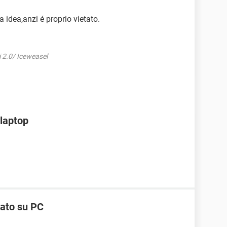
 idea,anzi é proprio vietato.
i 2.0/ Iceweasel
 laptop
vato su PC