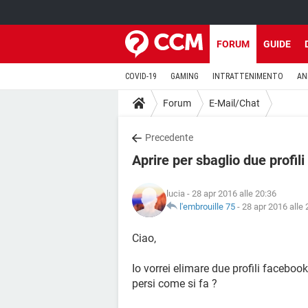
FORUM
GUIDE
COVID-19
GAMING
INTRATTENIMENTO
AN
Forum
E-Mail/Chat
Precedente
Aprire per sbaglio due profil
lucia
- 28 apr 2016 alle 20:36
l'embrouille 75
-
28 apr 2016 alle 
Ciao,
Io vorrei elimare due profili faceboo
persi come si fa ?