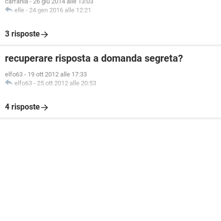
carfania
-
26 giu 2014 alle 13:03
elle
-
24 gen 2016 alle 12:21
3 risposte
recuperare risposta a domanda segreta?
elfo63
-
19 ott 2012 alle 17:33
elfo63
-
25 ott 2012 alle 20:53
4 risposte