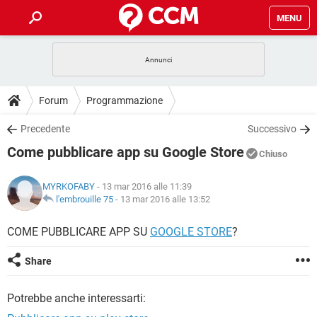
MENU
HOME
COVID-19
GAMING
GUIDE
Forum
Programmazione
INTRATTENIMENTO
ANDROID
COVID-19
GAMING
DOWNLOAD
Precedente
Successivo
iOS
WINDOWS 10
INTRATTENIMENTO
ANDROID
Come pubblicare app su Google Store
INSTAGRAM
COVID-19
WHATSAPP
GAMING
Chiuso
FORUM
iOS
WINDOWS 10
TIKTOK
INTRATTENIMENTO
FACEBOOK
ANDROID
MYRKOFABY
- 13 mar 2016 alle 11:39
INSTAGRAM
COVID-19
WHATSAPP
GAMING
GLOSSARIO
l'embrouille 75
-
13 mar 2016 alle 13:52
HARDWARE
iOS
WINDOWS 10
TIKTOK
INTRATTENIMENTO
FACEBOOK
ANDROID
INSTAGRAM
COVID-19
WHATSAPP
GAMING
COME PUBBLICARE APP SU
GOOGLE STORE
?
HARDWARE
iOS
WINDOWS 10
TIKTOK
INTRATTENIMENTO
FACEBOOK
ANDROID
Share
INSTAGRAM
WHATSAPP
HARDWARE
iOS
WINDOWS 10
TIKTOK
FACEBOOK
Potrebbe anche interessarti:
INSTAGRAM
WHATSAPP
HARDWARE