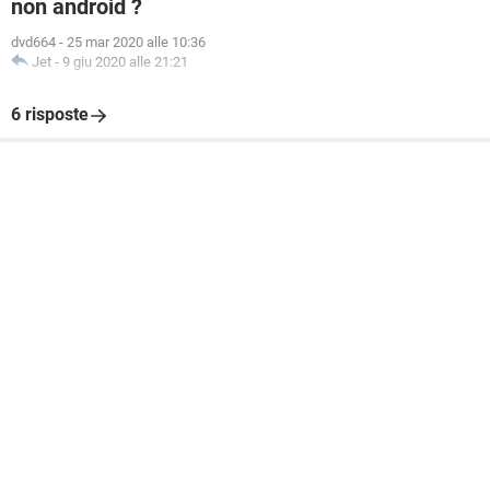
non android ?
dvd664
-
25 mar 2020 alle 10:36
Jet
-
9 giu 2020 alle 21:21
6 risposte