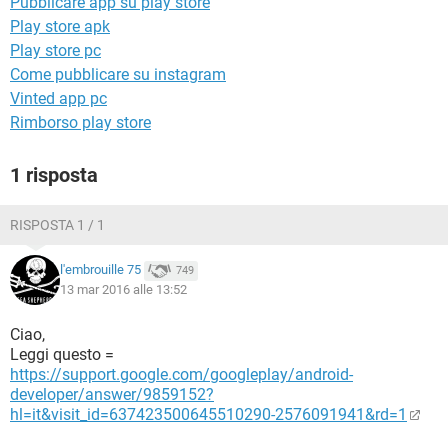
Pubblicare app su play store
TIKTOK
FACEBOOK
Play store apk
HARDWARE
Play store pc
Come pubblicare su instagram
Vinted app pc
Rimborso play store
1 risposta
RISPOSTA 1 / 1
l'embrouille 75
749
13 mar 2016 alle 13:52
Ciao,
Leggi questo =
https://support.google.com/googleplay/android-
developer/answer/9859152?
hl=it&visit_id=637423500645510290-2576091941&rd=1