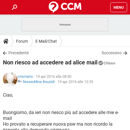
MENU
HOME
COVID-19
GAMING
GUIDE
Forum
E-Mail/Chat
INTRATTENIMENTO
ANDROID
COVID-19
GAMING
DOWNLOAD
Precedente
Successivo
iOS
WINDOWS 10
INTRATTENIMENTO
ANDROID
Non riesco ad accedere ad alice mail
INSTAGRAM
COVID-19
WHATSAPP
GAMING
Chiuso
FORUM
iOS
WINDOWS 10
TIKTOK
INTRATTENIMENTO
FACEBOOK
ANDROID
crismario
- 19 apr 2016 alle 08:50
INSTAGRAM
COVID-19
WHATSAPP
GAMING
GLOSSARIO
Noureddine Bouzidi
-
19 apr 2016 alle 12:35
HARDWARE
iOS
WINDOWS 10
TIKTOK
INTRATTENIMENTO
FACEBOOK
ANDROID
INSTAGRAM
COVID-19
WHATSAPP
GAMING
Ciao,
HARDWARE
iOS
WINDOWS 10
TIKTOK
INTRATTENIMENTO
FACEBOOK
ANDROID
INSTAGRAM
WHATSAPP
Buongiorno, da ieri non riesco più ad accedere alle mie e-
HARDWARE
iOS
WINDOWS 10
TIKTOK
FACEBOOK
mail
INSTAGRAM
WHATSAPP
Ho provato a recuperare nuova psw ma non ricordo la
HARDWARE
risposta alla domanda originaria