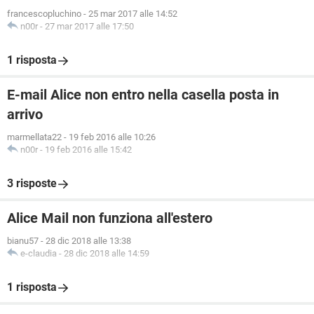
francescopluchino
-
25 mar 2017 alle 14:52
n00r
-
27 mar 2017 alle 17:50
1 risposta
E-mail Alice non entro nella casella posta in
arrivo
marmellata22
-
19 feb 2016 alle 10:26
n00r
-
19 feb 2016 alle 15:42
3 risposte
Alice Mail non funziona all'estero
bianu57
-
28 dic 2018 alle 13:38
e-claudia
-
28 dic 2018 alle 14:59
1 risposta