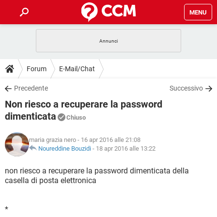
MENU
HOME
COVID-19
GAMING
GUIDE
Forum
E-Mail/Chat
INTRATTENIMENTO
ANDROID
COVID-19
GAMING
DOWNLOAD
Precedente
Successivo
iOS
WINDOWS 10
INTRATTENIMENTO
ANDROID
Non riesco a recuperare la password
INSTAGRAM
COVID-19
WHATSAPP
GAMING
FORUM
iOS
WINDOWS 10
dimenticata
Chiuso
TIKTOK
INTRATTENIMENTO
FACEBOOK
ANDROID
INSTAGRAM
COVID-19
WHATSAPP
GAMING
GLOSSARIO
HARDWARE
iOS
WINDOWS 10
maria grazia nero
- 16 apr 2016 alle 21:08
TIKTOK
INTRATTENIMENTO
FACEBOOK
ANDROID
Noureddine Bouzidi
-
18 apr 2016 alle 13:22
INSTAGRAM
COVID-19
WHATSAPP
GAMING
HARDWARE
iOS
WINDOWS 10
non riesco a recuperare la password dimenticata della
TIKTOK
INTRATTENIMENTO
FACEBOOK
ANDROID
INSTAGRAM
WHATSAPP
casella di posta elettronica
HARDWARE
iOS
WINDOWS 10
TIKTOK
FACEBOOK
INSTAGRAM
WHATSAPP
*
HARDWARE