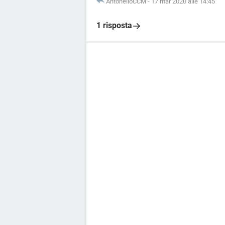
AntonelloCCM
-
17 mar 2020 alle 14:45
1 risposta