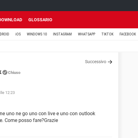
DOWNLOAD
GLOSSARIO
DROID
iOS
WINDOWS 10
INSTAGRAM
WHATSAPP
TIKTOK
FACEBOOK
Successivo
k
Chiuso
lle 12:23
arne uno ne go uno con live e uno con outlook
ve. Come posso fare?Grazie