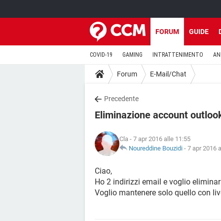
FORUM
GUIDE
COVID-19
GAMING
INTRATTENIMENTO
AN
Forum
E-Mail/Chat
Precedente
Eliminazione account outloo
Cla
- 7 apr 2016 alle 11:55
Noureddine Bouzidi
-
7 apr 2016 a
Ciao,
Ho 2 indirizzi email e voglio elimin
Voglio mantenere solo quello con li